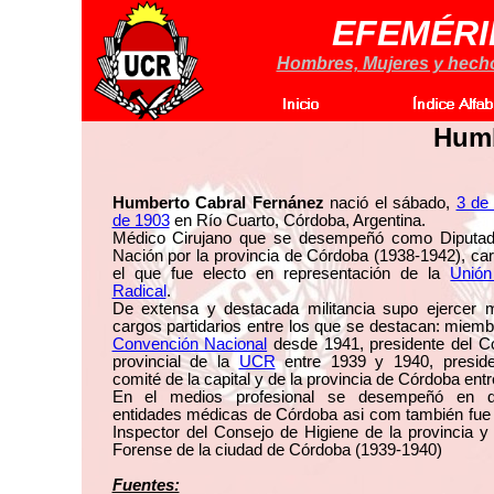
EFEMÉRI
Hombres, Mujeres y hechos
Humb
Humberto Cabral Fernánez
nació el sábado,
3 de
de 1903
en Río Cuarto, Córdoba, Argentina.
Médico Cirujano que se desempeñó como Diputad
Nación por la provincia de Córdoba (1938-1942), ca
el que fue electo en representación de la
Unión
Radical
.
De extensa y destacada militancia supo ejercer mú
cargos partidarios entre los que se destacan: miemb
Convención Nacional
desde 1941, presidente del C
provincial de la
UCR
entre 1939 y 1940, preside
comité de la capital y de la provincia de Córdoba entr
En el medios profesional se desempeñó en d
entidades médicas de Córdoba asi com también fue
Inspector del Consejo de Higiene de la provincia 
Forense de la ciudad de Córdoba (1939-1940)
Fuentes: