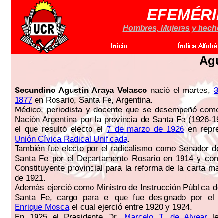
EFEMÉRI
Hombres, Mujeres y hechos
Agu
Secundino Agustín Araya Velasco
nació el martes,
3
1877
en Rosario, Santa Fe, Argentina.
Médico, periodista y docente que se desempeñó como
Nación Argentina por la provincia de Santa Fe (1926-1
el que resultó electo el
7 de marzo de 1926
en repre
Unión Cívica Radical Unificada
.
También fue electo por el radicalismo como Senador de
Santa Fe por el Departamento Rosario en 1914 y co
Constituyente provincial para la reforma de la carta m
de 1921.
Además ejerció como Ministro de Instrucción Pública de
Santa Fe, cargo para el que fue designado por el
Enrique Mosca
el cual ejerció entre 1920 y 1924.
En 1925 el Presidente Dr.
Marcelo T. de Alvear
le