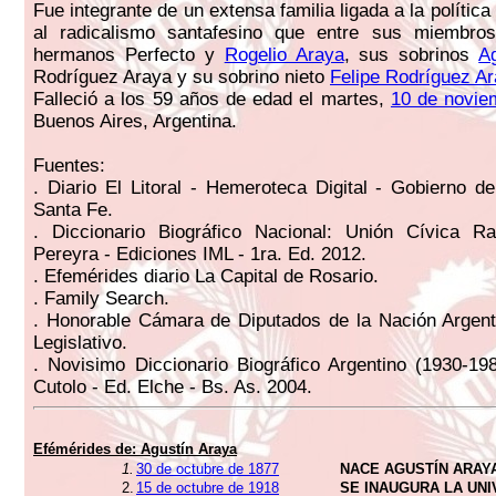
Fue integrante de un extensa familia ligada a la polític
al radicalismo santafesino que entre sus miembro
hermanos Perfecto y
Rogelio Araya
, sus sobrinos
A
Rodríguez Araya y su sobrino nieto
Felipe Rodríguez A
Falleció a los 59 años de edad el martes,
10 de novie
Buenos Aires, Argentina.
Fuentes:
. Diario El Litoral - Hemeroteca Digital - Gobierno de
Santa Fe.
. Diccionario Biográfico Nacional: Unión Cívica Ra
Pereyra - Ediciones IML - 1ra. Ed. 2012.
. Efemérides diario La Capital de Rosario.
. Family Search.
. Honorable Cámara de Diputados de la Nación Argent
Legislativo.
. Novisimo Diccionario Biográfico Argentino (1930-19
Cutolo - Ed. Elche - Bs. As. 2004.
Efémérides de:
Agustín Araya
1.
30 de octubre de 1877
NACE AGUSTÍN ARAY
2.
15 de octubre de 1918
SE INAUGURA LA UN