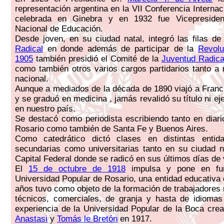
representación argentina en la VII Conferencia Internac
celebrada en Ginebra y en 1932 fue Vicepresiden
Nacional de Educación.
Desde joven, en su ciudad natal, integró las filas de
Radical
en donde además de participar de la
Revolu
1905
también presidió el Comité de la
Juventud Radica
como también otros varios cargos partidarios tanto a 
nacional.
Aunque a mediados de la década de 1890 viajó a Franc
y se graduó en medicina , jamás revalidó su título ni eje
en nuestro país.
Se destacó como periodista escribiendo tanto en diari
Rosario como también de Santa Fe y Buenos Aires.
Como catedrático dictó clases en distintas entid
secundarias como universitarias tanto en su ciudad 
Capital Federal donde se radicó en sus últimos días de 
El
15 de octubre de 1918
impulsa y pone en fun
Universidad Popular de Rosario, una entidad educativa 
años tuvo como objeto de la formación de trabajadores
técnicos, comerciales, de granja y hasta de idiomas
experiencia de la Universidad Popular de la Boca cre
Anastasi
y
Tomás le Bretón
en 1917.