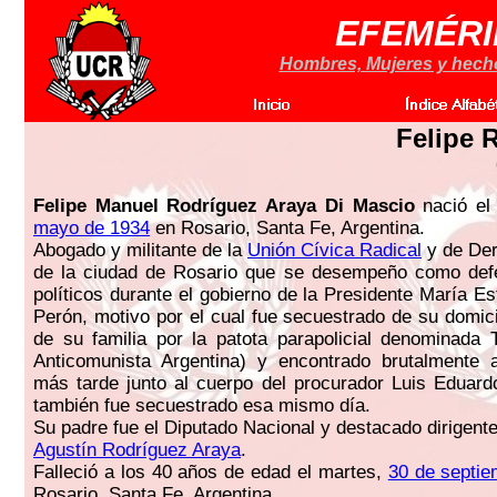
EFEMÉRI
Hombres, Mujeres y hechos
Felipe 
Felipe Manuel Rodríguez Araya Di Mascio
nació el
mayo de 1934
en Rosario, Santa Fe, Argentina.
Abogado y militante de la
Unión Cívica Radical
y de De
de la ciudad de Rosario que se desempeño como def
políticos durante el gobierno de la Presidente María E
Perón, motivo por el cual fue secuestrado de su domici
de su familia por la patota parapolicial denominada T
Anticomunista Argentina) y encontrado brutalmente 
más tarde junto al cuerpo del procurador Luis Eduar
también fue secuestrado esa mismo día.
Su padre fue el Diputado Nacional y destacado dirigente
Agustín Rodríguez Araya
.
Falleció a los 40 años de edad el martes,
30 de septie
Rosario, Santa Fe, Argentina.