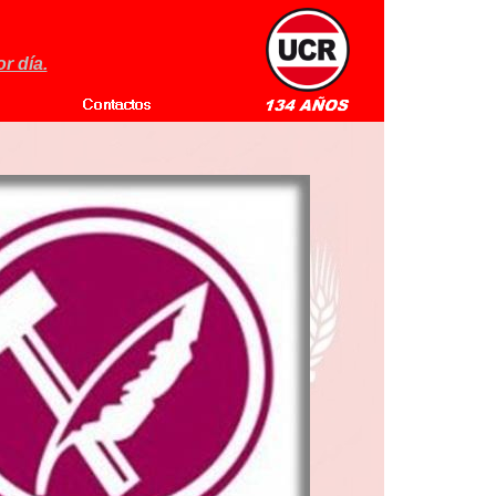
r día.