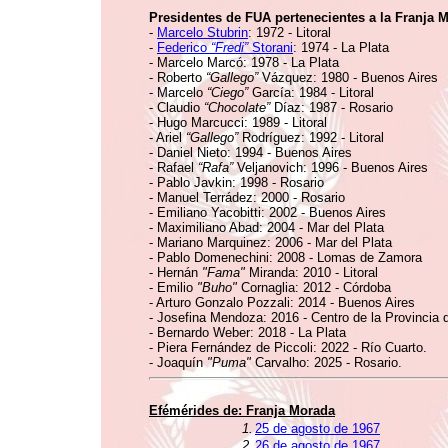
Presidentes de FUA pertenecientes a la Franja 
-
Marcelo Stubrin
: 1972 - Litoral
-
Federico
“Fredi”
Storani
: 1974 - La Plata
- Marcelo Marcó: 1978 - La Plata
- Roberto
“Gallego”
Vázquez: 1980 - Buenos Aires
- Marcelo
“Ciego”
García: 1984 - Litoral
- Claudio
“Chocolate”
Díaz: 1987 - Rosario
- Hugo Marcucci: 1989 - Litoral
- Ariel
“Gallego”
Rodríguez: 1992 - Litoral
- Daniel Nieto: 1994 - Buenos Aires
- Rafael
“Rafa”
Veljanovich: 1996 - Buenos Aires
- Pablo Javkin: 1998 - Rosario
- Manuel Terrádez: 2000 - Rosario
- Emiliano Yacobitti: 2002 - Buenos Aires
- Maximiliano Abad: 2004 - Mar del Plata
- Mariano Marquinez: 2006 - Mar del Plata
- Pablo Domenechini: 2008 - Lomas de Zamora
- Hernán
"Fama"
Miranda: 2010 - Litoral
- Emilio
"Buho"
Cornaglia: 2012 - Córdoba
- Arturo Gonzalo Pozzali: 2014 - Buenos Aires
- Josefina Mendoza: 2016 - Centro de la Provincia
- Bernardo Weber: 2018 - La Plata
- Piera Fernández de Piccoli: 2022 - Río Cuarto.
- Joaquín
"Puma"
Carvalho: 2025 - Rosario.
Efémérides de:
Franja Morada
1.
25 de agosto de 1967
2.
26 de agosto de 1967