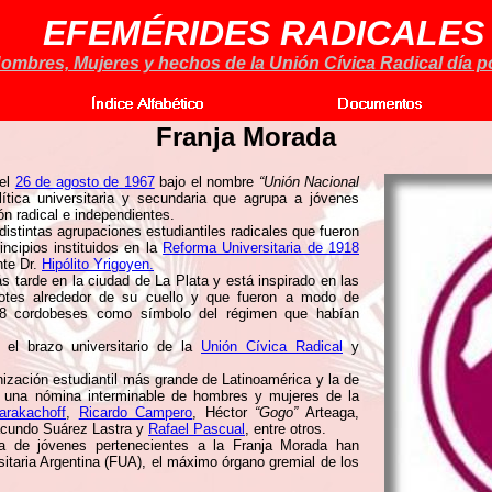
EFEMÉRIDES RADICALES
ombres, Mujeres y hechos de la Unión Cívica Radical día po
Franja Morada
 el
26 de agosto de 1967
bajo el nombre
“Unión Nacional
lítica universitaria y secundaria que agrupa a jóvenes
ón radical e independientes.
istintas agrupaciones estudiantiles radicales que fueron
incipios instituidos en la
Reforma Universitaria de 1918
nte Dr.
Hipólito Yrigoyen.
 tarde en la ciudad de La Plata y está inspirado en las
otes alrededor de su cuello y que fueron a modo de
1918 cordobeses como símbolo del régimen que habían
el brazo universitario de la
Unión Cívica Radical
y
ización estudiantil más grande de Latinoamérica y la de
r una nómina interminable de hombres y mujeres de la
arakachoff
,
Ricardo Campero
, Héctor
“Gogo”
Arteaga,
cundo Suárez Lastra y
Rafael Pascual
, entre otros.
 de jóvenes pertenecientes a la Franja Morada han
sitaria Argentina (FUA), el máximo órgano gremial de los