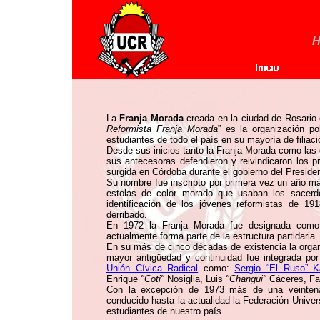
H
La
Franja Morada
creada en la ciudad de Rosario
Reformista Franja Morada
” es la organización po
estudiantes de todo el país en su mayoría de filiaci
Desde sus inicios tanto la Franja Morada como las d
sus antecesoras defendieron y reivindicaron los pr
surgida en Córdoba durante el gobierno del Preside
Su nombre fue inscripto por primera vez un año más
estolas de color morado que usaban los sacerd
identificación de los jóvenes reformistas de 
derribado.
En 1972 la Franja Morada fue designada como 
actualmente forma parte de la estructura partidaria.
En su más de cinco décadas de existencia la organ
mayor antigüedad y continuidad fue integrada po
Unión Cívica Radical
como:
Sergio “El Ruso” K
Enrique
"Coti"
Nosiglia, Luis
"Changui"
Cáceres, Fa
Con la excepción de 1973 más de una veintena
conducido hasta la actualidad la Federación Univer
estudiantes de nuestro país.