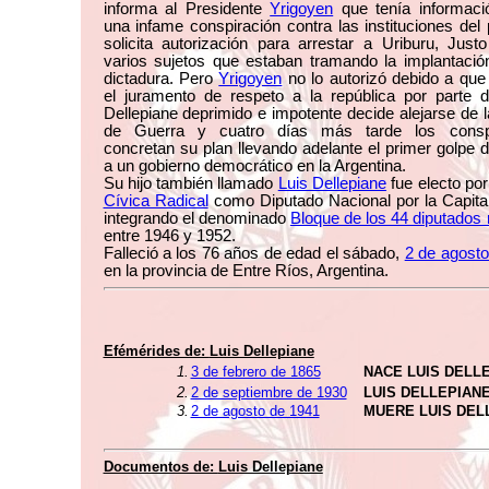
informa al Presidente
Yrigoyen
que tenía informaci
una infame conspiración contra las instituciones del 
solicita autorización para arrestar a Uriburu, Just
varios sujetos que estaban tramando la implantació
dictadura. Pero
Yrigoyen
no lo autorizó debido a que
el juramento de respeto a la república por parte d
Dellepiane deprimido e impotente decide alejarse de l
de Guerra y cuatro días más tarde los consp
concretan su plan llevando adelante el primer golpe 
a un gobierno democrático en la Argentina.
Su hijo también llamado
Luis Dellepiane
fue electo por
Cívica Radical
como Diputado Nacional por la Capita
integrando el denominado
Bloque de los 44 diputados 
entre 1946 y 1952.
Falleció a los 76 años de edad el sábado,
2 de agost
en la provincia de Entre Ríos, Argentina.
Efémérides de:
Luis Dellepiane
1.
3 de febrero de 1865
NACE LUIS DELL
2.
2 de septiembre de 1930
LUIS DELLEPIAN
3.
2 de agosto de 1941
MUERE LUIS DEL
Documentos de:
Luis Dellepiane