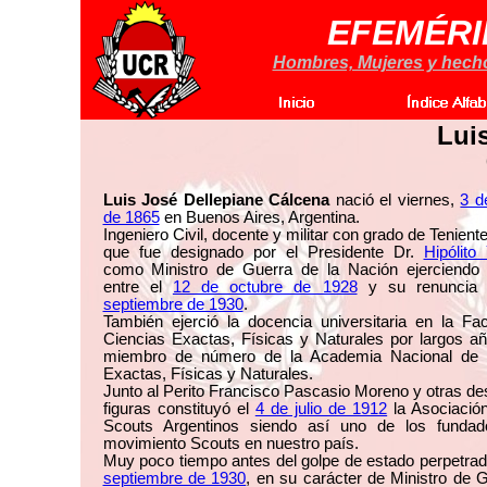
EFEMÉRI
Hombres, Mujeres y hechos
Lui
Luis José Dellepiane Cálcena
nació el viernes,
3 d
de 1865
en Buenos Aires, Argentina.
Ingeniero Civil, docente y militar con grado de Tenient
que fue designado por el Presidente Dr.
Hipólito
como Ministro de Guerra de la Nación ejerciendo 
entre el
12 de octubre de 1928
y su renuncia
septiembre de 1930
.
También ejerció la docencia universitaria en la Fa
Ciencias Exactas, Físicas y Naturales por largos a
miembro de número de la Academia Nacional de 
Exactas, Físicas y Naturales.
Junto al Perito Francisco Pascasio Moreno y otras d
figuras constituyó el
4 de julio de 1912
la Asociació
Scouts Argentinos siendo así uno de los fundad
movimiento Scouts en nuestro país.
Muy poco tiempo antes del golpe de estado perpetra
septiembre de 1930
, en su carácter de Ministro de G