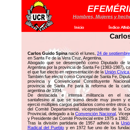
EFEMÉRI
Hombres, Mujeres y hechos
Carlo
Carlos Guido Spina
nació el lunes,
24 de septiembre
en Santa Fe de la Vera Cruz, Argentina.
Abogado que se desempeñó como Diputado de l
Argentina por la provincia de Santa Fe (1983-1987), c
el que fue electo en representación de la
Unión Cívica
También fue electo como Concejal de Santa Fe, Diput
provincia y Convencional Constituyente Naciona
provincia de Santa Fe para la reforma de la car
argentina de 1994.
De destacada e intensa militancia en el rad
santafesino al que se sumó desde muy joven y 
ejerció múltiples cargos partidarios como entre otros s
del Comité Departamental, vicepresidente de la Co
Provincial, delegado a la
Convención Nacional
, Vicep
y Presidente del Comité Provincial entre 1975 a 1982.
Tras la división partidaria de 1957 adhirió a la
Unió
Radical del Pueblo
y en 1972 fue uno de los fundad