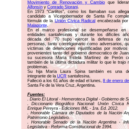
Movimiento de Renovación y Cambio
que lider
Alfonsín
y
Conrado Storani
.
En 1973 “
Carlitos
”, como los llamaban sus allega
candidato a Vicegobernador de Santa Fe comple
fórmula de la
Unión Cívica Radical
encabezada po
Malaponte
.
En el marco profesional se desempeñarse en 
entidades santafesinas y durante los difíciles añ
década del ´70 supo ejercer la defensa de n
personas, tanto correligionario como adversarios, q
víctimas de detenciones injustificadas por motivos 
provenientes tanto del gobierno democratico de Jua
su sucesora María Estela Martínez de Perón 
también de la última dictadura militar lo que le trajo
problemas.
Su hija María Laura Spina también es una de
integrante de la
UCR
santafesina.
Falleció a los 61 años de edad el lunes,
8 de enero d
Santa Fe de la Vera Cruz, Argentina.
Fuentes:
. Diario El Litoral - Hemeroteca Digital - Gobierno de S
. Diccionario Biográfico Nacional: Unión Cívica R
Enrique Pereyra - Ediciones IML - 1ra. Ed. 2012.
. Honorable Cámara de Diputados de la Nación Arg
Patrimonio Legislativo.
. Honorable Senado de la Nación Argentina - Inf
Legislativa - Reforma Constitucional de 1994.