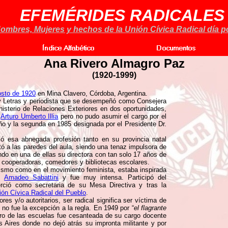
EFEMÉRIDES RADICALES
ombres, Mujeres y hechos de la Unión Cívica Radical día po
Ana Rivero Almagro Paz
(1920-1999)
osto de 1920
en Mina Clavero, Córdoba, Argentina.
 y Letras y periodista que se desempeñó como Consejera
isterio de Relaciones Exteriores en dos oportunidades,
.
Arturo Umberto Illia
pero no pudo asumir el cargo por el
o y la segunda en 1985 designada por el Presidente Dr.
ó esa abnegada profesión tanto en su provincia natal
tó a las paredes del aula, siendo una tenaz impulsora de
ndo en una de ellas su directora con tan solo 17 años de
cooperadoras, comedores y bibliotecas escolares.
alismo como en el movimiento feminista, estaba inspirada
r.
Amadeo Sabattini
y fue muy intensa. Participó del
erció como secretaria de su Mesa Directiva y tras la
ión Cívica Radical del Pueblo
.
s y/o autoritarios, ser radical significa ser víctima de
 no fue la excepción a la regla. En 1949 por “
el flagrante
ro de las escuelas fue cesanteada de su cargo docente
 Aires donde no dejó atrás su impronta militante y por