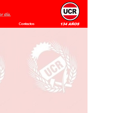
r día.