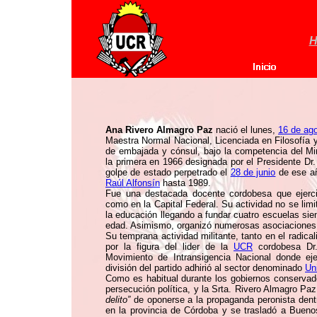
H
Ana Rivero Almagro Paz
nació el lunes,
16 de ag
Maestra Normal Nacional, Licenciada en Filosofía
de embajada y cónsul, bajo la competencia del Min
la primera en 1966 designada por el Presidente Dr
golpe de estado perpetrado el
28 de junio
de ese añ
Raúl Alfonsín
hasta 1989.
Fue una destacada docente cordobesa que ejerci
como en la Capital Federal. Su actividad no se limi
la educación llegando a fundar cuatro escuelas sie
edad. Asimismo, organizó numerosas asociaciones 
Su temprana actividad militante, tanto en el radic
por la figura del lider de la
UCR
cordobesa D
Movimiento de Intransigencia Nacional donde ej
división del partido adhirió al sector denominado
Un
Como es habitual durante los gobiernos conservadore
persecución política, y la Srta. Rivero Almagro Paz
delito”
de oponerse a la propaganda peronista dent
en la provincia de Córdoba y se trasladó a Buenos