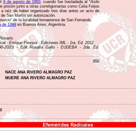
el
6 de agosto de 1950
, cuando fue trasladada al "
Asilo
e prisión junto a otras correligionarias como Celia Feijoo
 a raíz de haber organizado tres días antes un acto de
de San Martín sin autorización.
mercio
” de la localidad bonaerense de San Fernando.
io de 1999
en Buenos Aires, Argentina.
Rosario.
ical - Enrique Pereyra - Ediciones IML - 1ra. Ed. 2012.
890-2020) - Edit Rosalía Gallo - EUDEBA - 2da. Ed.
856
NACE ANA RIVERO ALMAGRO PAZ
MUERE ANA RIVERO ALMAGRO PAZ
az