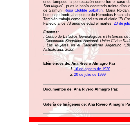
ende tampoco la persecución como fue el caso d
San Miguel
", pues le había decretado treinta días d
de Salmun,
Rosa Clotilde Sabattini
, Maria Roldan,
homenaje frente al sepulcro de Remedios Escalada 
También trabajó como periodista en el diario “
El Co
Falleció a los 78 años de edad el martes,
20 de jul
Fuentes:
. Centro de Estudios Genealógicos e Históricos de 
. Diccionario Biográfico Nacional: Unión Cívica Rad
. Las Mujeres en el Radicalismo Argentino (1
Actualizada. 2022.
Efémérides de: Ana Rivero Almagro Paz
1.
16 de agosto de 1920
2.
20 de julio de 1999
Documentos de: Ana Rivero Almagro Paz
Galería de Imágenes de: Ana Rivero Almagro P