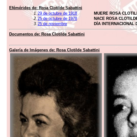
Efémérides de:
Rosa Clotilde Sabattini
1.
29 de octubre de 1918
MUERE ROSA CLOTIL
2.
25 de octubre de 1978
NACE ROSA CLOTILDE
3.
25 de noviembre
DÍA INTERNACIONAL 
Documentos de:
Rosa Clotilde Sabattini
Galería de Imágenes de:
Rosa Clotilde Sabattini