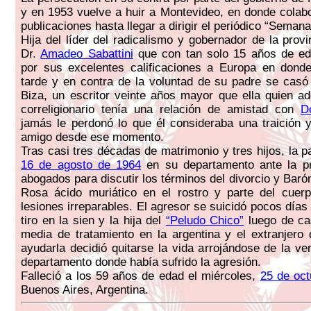
y en 1953 vuelve a huir a Montevideo, en donde colab
publicaciones hasta llegar a dirigir el periódico “Semana
Hija del líder del radicalismo y gobernador de la prov
Dr.
Amadeo Sabattini
que con tan solo 15 años de ed
por sus excelentes calificaciones a Europa en don
tarde y en contra de la voluntad de su padre se cas
Biza, un escritor veinte años mayor que ella quien 
correligionario tenía una relación de amistad con
D
jamás le perdonó lo que él consideraba una traición 
amigo desde ese momento.
Tras casi tres décadas de matrimonio y tres hijos, la p
16 de agosto de 1964
en su departamento ante la p
abogados para discutir los términos del divorcio y Barón
Rosa ácido muriático en el rostro y parte del cuerp
lesiones irreparables. El agresor se suicidó pocos día
tiro en la sien y la hija del
“Peludo Chico”
luego de ca
media de tratamiento en la argentina y el extranjero
ayudarla decidió quitarse la vida arrojándose de la v
departamento donde había sufrido la agresión.
Falleció a los 59 años de edad el miércoles,
25 de oct
Buenos Aires, Argentina.