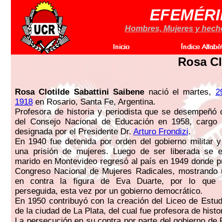
EFEMÉRI
Hombres, Mujeres y hechos
Rosa Cl
Rosa Clotilde Sabattini Saibene
nació el martes,
2
1918
en Rosario, Santa Fe, Argentina.
Profesora de historia y periodista que se desempeñó
del Consejo Nacional de Educación en 1958, cargo 
designada por el Presidente Dr.
Arturo Frondizi
.
En 1940 fue detenida por orden del gobierno militar 
una prisión de mujeres. Luego de ser liberada se ex
marido en Montevideo regresó al país en 1949 donde pr
Congreso Nacional de Mujeres Radicales, mostrando u
en contra la figura de Eva Duarte, por lo que
perseguida, esta vez por un gobierno democrático.
En 1950 contribuyó con la creación del Liceo de Estu
de la ciudad de La Plata, del cual fue profesora de histori
La persecución en su contra por parte del gobierno de