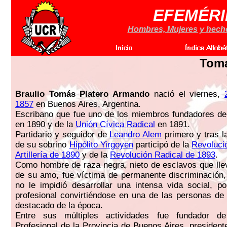
EFEMÉRI
Hombres, Mujeres y hechos
Tomá
Braulio Tomás Platero Armando
nació el viernes,
1857
en Buenos Aires, Argentina.
Escribano que fue uno de los miembros fundadores d
en 1890 y de la
Unión Cívica Radical
en 1891.
Partidario y seguidor de
Leandro Alem
primero y tras l
de su sobrino
Hipólito Yirgoyen
participó de la
Revoluci
Artillería de 1890
y de la
Revolución Radical de 1893
.
Como hombre de raza negra, nieto de esclavos que llev
de su amo, fue víctima de permanente discriminación
no le impidió desarrollar una intensa vida social, pol
profesional convirtiéndose en una de las personas de
destacado de la época.
Entre sus múltiples actividades fue fundador de
Profesional de la Provincia de Buenos Aires, president