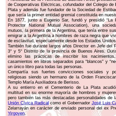
de Cooperativas Eléctricas, cofundador del Colegio de 
Plata y además fue fundador de la Sociedad de Estiba
que sería la primer entidad gremial constituida en nuest
En 1877, junto a Eugenio Sar, fundó y presidió “La 
Protector National Mutual Association), una socie
mutuos, la primera de la Argentina, que tenía entre su
emigrar a la Argentina a hombres de raza negra que viv
de esclavitud, especialmente desde los Estados Unidos
También fue durante largos años Director en Jefe del R
3° y 5° Distrito de la provincia de Buenos Aires. Dur
elimino las prácticas de inscribir los nacimientos
casamientos en libros separados para “blancos” y “n
un único libro para todas las personas.
Compartía sus fuertes convicciones sociales y po
religiosas siendo un hermano de la Orden Franciscan
Templo María Auxiliadora de Berisso.
A su entierro en el Cementerio de La Plata acudi
multitud en su enorme mayoría de hombres y mujere
pero también las más destacadas personalidades de l
Unión Cívica Radical
como el Gobernador
José Luis Ca
Zelarrayán en carácter de enviado personal del ex P
Yirgoyen
.