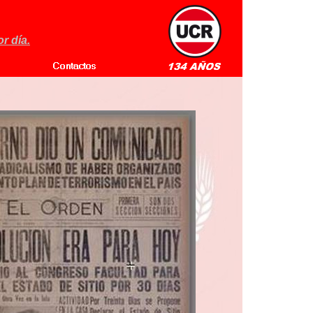
r día.