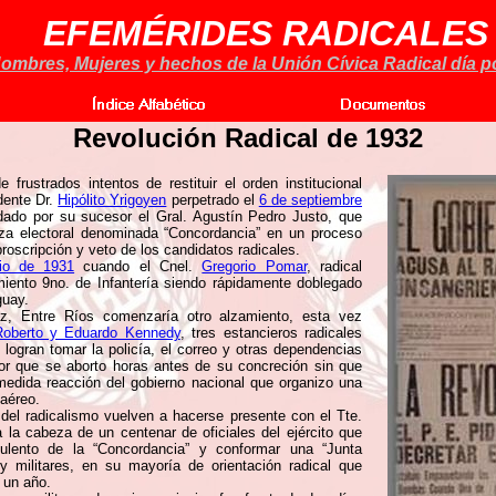
EFEMÉRIDES RADICALES
ombres, Mujeres y hechos de la Unión Cívica Radical día po
Revolución Radical de 1932
 frustrados intentos de restituir el orden institucional
dente Dr.
Hipólito Yrigoyen
perpetrado el
6 de septiembre
idado por su sucesor el Gral. Agustín Pedro Justo, que
anza electoral denominada “Concordancia” en un proceso
proscripción y veto de los candidatos radicales.
lio de 1931
cuando el Cnel.
Gregorio Pomar
, radical
imiento 9no. de Infantería siendo rápidamente doblegado
guay.
, Entre Ríos comenzaría otro alzamiento, esta vez
Roberto y Eduardo Kennedy
, tres estancieros radicales
ogran tomar la policía, el correo y otras dependencias
or que se aborto horas antes de su concreción sin que
medida reacción del gobierno nacional que organizo una
aéreo.
 del radicalismo vuelven a hacerse presente con el Tte.
 la cabeza de un centenar de oficiales del ejército que
dulento de la “Concordancia” y conformar una “Junta
s y militares, en su mayoría de orientación radical que
 un año.