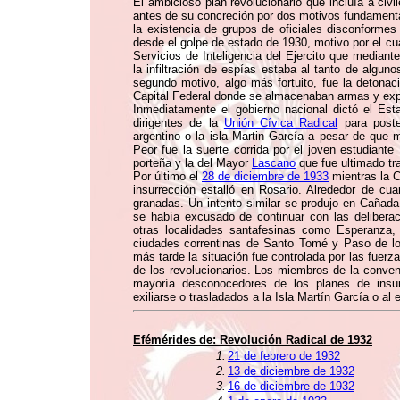
El ambicioso plan revolucionario que incluía a civil
antes de su concreción por dos motivos fundamental
la existencia de grupos de oficiales disconformes 
desde el golpe de estado de 1930, motivo por el cua
Servicios de Inteligencia del Ejercito que mediant
la infiltración de espías estaba al tanto de algu
segundo motivo, algo más fortuito, fue la detona
Capital Federal donde se almacenaban armas y explo
Inmediatamente el gobierno nacional dictó el Es
dirigentes de la
Unión Cívica Radical
para poste
argentino o la isla Martin García a pesar de que 
Peor fue la suerte corrida por el joven estudiante
porteña y la del Mayor
Lascano
que fue ultimado tr
Por último el
28 de diciembre de 1933
mientras la C
insurrección estalló en Rosario. Alrededor de cua
granadas. Un intento similar se produjo en Cañada
se había excusado de continuar con las deliberac
otras localidades santafesinas como Esperanza
ciudades correntinas de Santo Tomé y Paso de lo
más tarde la situación fue controlada por las fuerza
de los revolucionarios. Los miembros de la conven
mayoría desconocedores de los planes de insur
exiliarse o trasladados a la Isla Martín García o al 
Efémérides de:
Revolución Radical de 1932
1.
21 de febrero de 1932
2.
13 de diciembre de 1932
3.
16 de diciembre de 1932