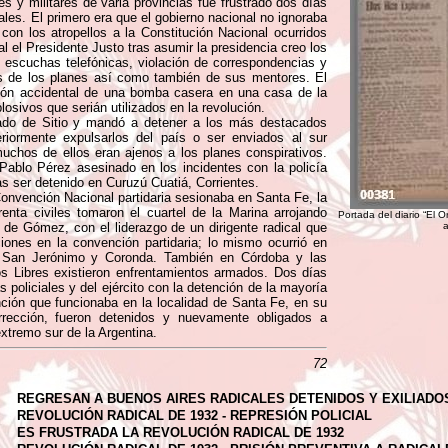
es y militares de varia provincias fue frustrado dos días
es. El primero era que el gobierno nacional no ignoraba
con los atropellos a la Constitución Nacional ocurridos
l el Presidente Justo tras asumir la presidencia creo los
e escuchas telefónicas, violación de correspondencias y
nos de los planes así como también de sus mentores. El
ción accidental de una bomba casera en una casa de la
sivos que serián utilizados en la revolución.
tado de Sitio y mandó a detener a los más destacados
riormente expulsarlos del país o ser enviados al sur
muchos de ellos eran ajenos a los planes conspirativos.
 Pablo Pérez asesinado en los incidentes con la policía
as ser detenido en Curuzú Cuatiá, Corrientes.
onvención Nacional partidaria sesionaba en Santa Fe, la
renta civiles tomaron el cuartel de la Marina arrojando
Portada del diario “El 
 de Gómez, con el liderazgo de un dirigente radical que
a
iones en la convención partidaria; lo mismo ocurrió en
, San Jerónimo y Coronda. También en Córdoba y las
s Libres existieron enfrentamientos armados. Dos días
s policiales y del ejército con la detención de la mayoría
ción que funcionaba en la localidad de Santa Fe, en su
rección, fueron detenidos y nuevamente obligados a
extremo sur de la Argentina.
72
REGRESAN A BUENOS AIRES RADICALES DETENIDOS Y EXILIADO
REVOLUCIÓN RADICAL DE 1932 - REPRESIÓN POLICIAL
ES FRUSTRADA LA REVOLUCIÓN RADICAL DE 1932