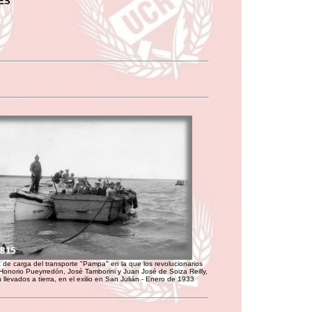
ES
 de carga del transporte "Pampa" en la que los revolucionarios
 Honorio Pueyrredón, José Tamborini y Juan José de Soiza Reilly,
 llevados a tierra, en el exilio en San Julián - Enero de 1933