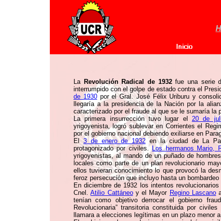
H
La
Revolución Radical de 1932
fue una serie de
interrumpido con el golpe de estado contra el Presi
de 1930
por el Gral. José Félix Uriburu y consol
llegaría a la presidencia de la Nación por la ali
caracterizado por el fraude al que se le sumaría la 
La primera insurrección tuvo lugar el
20 de ju
yrigoyenista, logró sublevar en Corrientes el Reg
por el gobierno nacional debiendo exiliarse en Para
El
3 de enero de 1932
en la ciudad de La Paz
protagonizado por civiles.
Los hermanos Mario, 
yrigoyenistas, al mando de un puñado de hombres l
locales como parte de un plan revolucionario may
ellos tuvieran conocimiento lo que provocó la des
feroz persecución que incluyo hasta un bombardeo 
En diciembre de 1932 los intentos revolucionarios
Cnel.
Atilio Cattáneo
y el Mayor
Regino Lascano
a
tenían como objetivo derrocar el gobierno frau
Revolucionaria” transitoria constituida por civile
llamara a elecciones legítimas en un plazo menor a