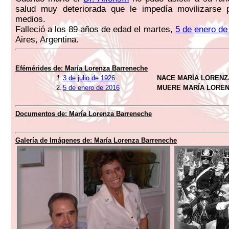
salud muy deteriorada que le impedía movilizarse 
medios.
Falleció a los 89 años de edad el martes,
5 de enero de
Aires, Argentina.
Efémérides de:
María Lorenza Barreneche
1.
3 de julio de 1926
NACE MARÍA LOREN
2.
5 de enero de 2016
MUERE MARÍA LORE
Documentos de:
María Lorenza Barreneche
Galería de Imágenes de:
María Lorenza Barreneche