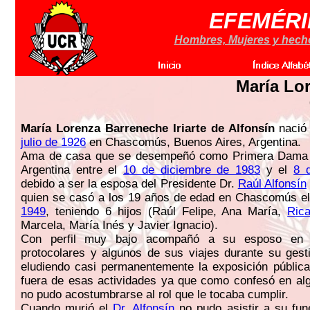
EFEMÉRI
Hombres, Mujeres y hechos
María Lo
María Lorenza Barreneche Iriarte de Alfonsín
nació
julio de 1926
en Chascomús, Buenos Aires, Argentina.
Ama de casa que se desempeñó como Primera Dama 
Argentina entre el
10 de diciembre de 1983
y el
8 
debido a ser la esposa del Presidente Dr.
Raúl Alfonsín
quien se casó a los 19 años de edad en Chascomús e
1949
, teniendo 6 hijos (Raúl Felipe, Ana María,
Rica
Marcela, María Inés y Javier Ignacio).
Con perfil muy bajo acompañó a su esposo en l
protocolares y algunos de sus viajes durante su gesti
eludiendo casi permanentemente la exposición públic
fuera de esas actividades ya que como confesó en al
no pudo acostumbrarse al rol que le tocaba cumplir.
Cuando murió el
Dr. Alfonsín
no pudo asistir a su fun