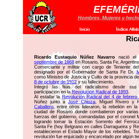
EFEMÉRI
Hombres, Mujeres y hechos
Ric
Ricardo Eustaquio Núñez Navarro
nació el
septiembre de 1868
en Rosario, Santa Fe, Argentina
Comerciante y militar con cargo de Teniente del
designado por el Gobernador de Santa Fe Dr.
M
como Ministro de Justicia y Culto de la provincia de
8 de octubre de 1912
y su fallecimiento.
Integró las filas del radicalismo desde sus 
participación en la
Revolución Radical de 1893
.
Al estallar la
Revolución Radical del 4 de febrero
Núñez junto a
José Chioza
, Miguel Rivero y
Caballero
, entre otros lideraron, la rebelión en l
ciudad de Rosario donde combatieron por varias
fuerzas del gobierno, comandadas por el coronel 
logrando tomar la Estación Sorrento del Ferrocar
Santa Fe (hoy Belgrano en calles Darragueira y Re
establecieron el Estado Mayor de los rebeldes. Tra
revolución fue enjuiciado y encarcelado por algún t