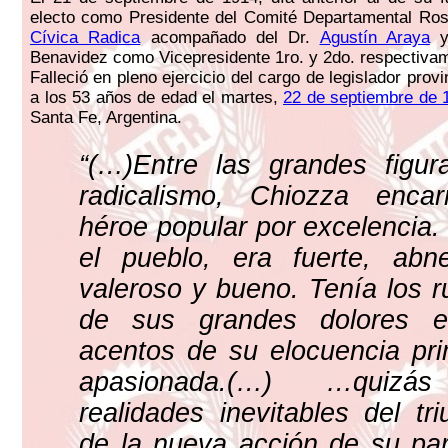
electo como Presidente del Comité Departamental Ros
Cívica Radica
acompañado del Dr.
Agustín Araya
y 
Benavidez como Vicepresidente 1ro. y 2do. respectiva
Falleció en pleno ejercicio del cargo de legislador provi
a los 53 años de edad el martes,
22 de septiembre de 
Santa Fe, Argentina.
“(…)Entre las grandes figur
radicalismo, Chiozza enca
héroe popular por excelencia
el pueblo, era fuerte, abn
valeroso y bueno. Tenía los r
de sus grandes dolores e
acentos de su elocuencia prim
apasionada.(…) …quizá
realidades inevitables del tri
de la nueva acción de su pa