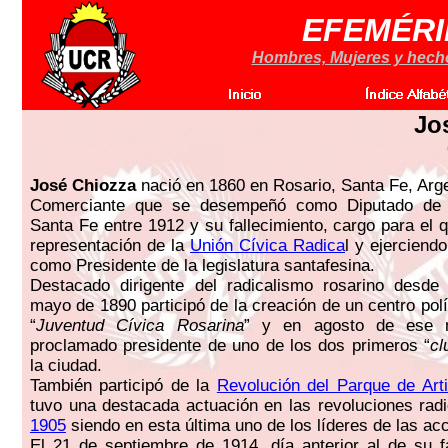
EFEMÉRI
Hombres, Mujeres y hechos
Jo
José Chiozza
nació en 1860 en Rosario, Santa Fe, Arge
Comerciante que se desempeñó como Diputado de l
Santa Fe entre 1912 y su fallecimiento, cargo para el 
representación de la
Unión Cívica Radica
l y ejerciend
como Presidente de la legislatura santafesina.
Destacado dirigente del radicalismo rosarino desde 
mayo de 1890 participó de la creación de un centro pol
“
Juventud Cívica Rosarina
” y en agosto de ese 
proclamado presidente de uno de los dos primeros “
cl
la ciudad.
También participó de la
Revolución del Parque de Arti
tuvo una destacada actuación en las revoluciones rad
1905
siendo en esta última uno de los líderes de las ac
El 21 de septiembre de 1914, día anterior al de su fa