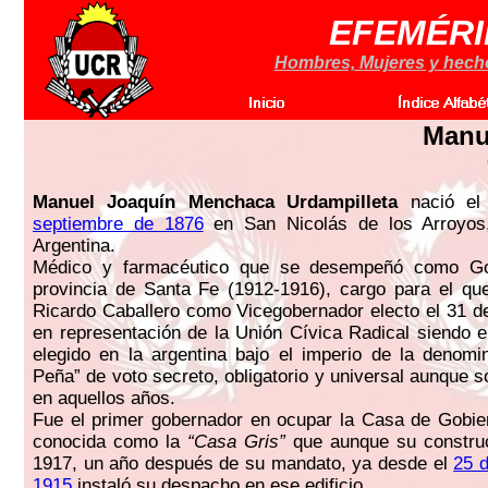
EFEMÉRI
Hombres, Mujeres y hechos
Manu
Manuel Joaquín Menchaca Urdampilleta
nació el
septiembre de 1876
en San Nicolás de los Arroyos
Argentina.
Médico y farmacéutico que se desempeñó como Go
provincia de Santa Fe (1912-1916), cargo para el que
Ricardo Caballero como Vicegobernador electo el 31 
en representación de la Unión Cívica Radical siendo e
elegido en la argentina bajo el imperio de la denom
Peña” de voto secreto, obligatorio y universal aunque 
en aquellos años.
Fue el primer gobernador en ocupar la Casa de Gobie
conocida como la
“Casa Gris”
que aunque su construc
1917, un año después de su mandato, ya desde el
25 
1915
instaló su despacho en ese edificio.