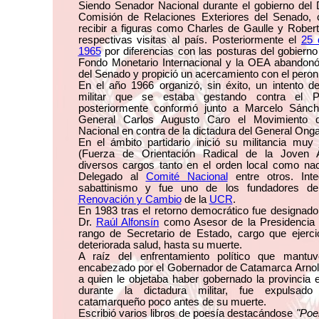
Siendo Senador Nacional durante el gobierno del
Comisión de Relaciones Exteriores del Senado, 
recibir a figuras como Charles de Gaulle y Robe
respectivas visitas al país. Posteriormente el
25 
1965
por diferencias con las posturas del gobierno 
Fondo Monetario Internacional y la OEA abandonó 
del Senado y propició un acercamiento con el pero
En el año 1966 organizó, sin éxito, un intento de
militar que se estaba gestando contra el 
posteriormente conformó junto a Marcelo Sánc
General Carlos Augusto Caro el Movimiento d
Nacional en contra de la dictadura del General Ong
En el ámbito partidario inició su militancia mu
(Fuerza de Orientación Radical de la Joven Ar
diversos cargos tanto en el orden local como na
Delegado al
Comité Nacional
entre otros. Inte
sabattinismo y fue uno de los fundadores d
Renovación y Cambio
de la
UCR
.
En 1983 tras el retorno democrático fue designado
Dr.
Raúl Alfonsín
como Asesor de la Presidencia 
rango de Secretario de Estado, cargo que ejerc
deteriorada salud, hasta su muerte.
A raíz del enfrentamiento político que mantu
encabezado por el Gobernador de Catamarca Arnoldo
a quien le objetaba haber gobernado la provincia 
durante la dictadura militar, fue expulsado
catamarqueño poco antes de su muerte.
Escribió varios libros de poesía destacándose
"Poe