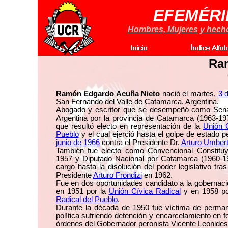
EFEMÉRI
Hombres, Mujeres y hechos
Ra
Ramón Edgardo Acuña Nieto
nació el martes,
3 d
San Fernando del Valle de Catamarca, Argentina.
Abogado y escritor que se desempeñó como Sena
Argentina por la provincia de Catamarca (1963-197
que resultó electo en representación de la
Unión C
Pueblo
y el cual ejerció hasta el golpe de estado p
junio de 1966
contra el Presidente Dr.
Arturo Umberto
También fue electo como Convencional Constituy
1957 y Diputado Nacional por Catamarca (1960-19
cargo hasta la disolución del poder legislativo tras
Presidente
Arturo Frondizi
en 1962.
Fue en dos oportunidades candidato a la gobernac
en 1951 por la
Unión Cívica Radical
y en 1958 po
Radical del Pueblo
.
Durante la década de 1950 fue víctima de perma
política sufriendo detención y encarcelamiento en fo
órdenes del Gobernador peronista Vicente Leonides