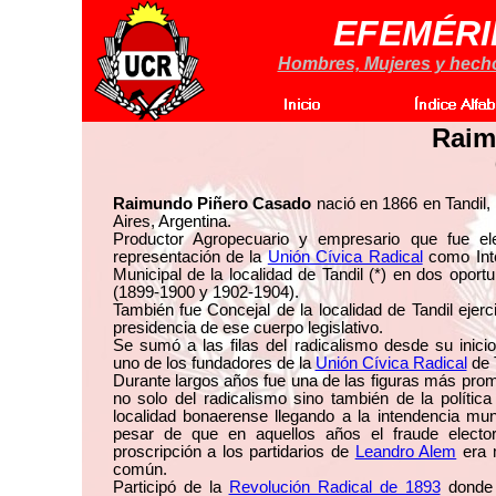
EFEMÉRI
Hombres, Mujeres y hechos
Raim
Raimundo Piñero Casado
nació en 1866 en Tandil
Aires, Argentina.
Productor Agropecuario y empresario que fue el
representación de la
Unión Cívica Radical
como Int
Municipal de la localidad de Tandil (*) en dos oport
(1899-1900 y 1902-1904).
También fue Concejal de la localidad de Tandil ejerc
presidencia de ese cuerpo legislativo.
Se sumó a las filas del radicalismo desde su inici
uno de los fundadores de la
Unión Cívica Radical
de T
Durante largos años fue una de las figuras más pro
no solo del radicalismo sino también de la polític
localidad bonaerense llegando a la intendencia mun
pesar de que en aquellos años el fraude elector
proscripción a los partidarios de
Leandro Alem
era 
común.
Participó de la
Revolución Radical de 1893
donde 