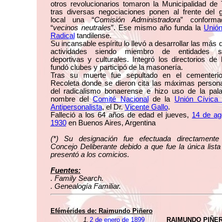
otros revolucionarios tomaron la Municipalidad de 
tras diversas negociaciones ponen al frente del g
local una “
Comisión Administradora
” conforma
“
vecinos neutrales
”. Ese mismo año funda la
Unión
Radical
tandilense.
Su incansable espíritu lo llevó a desarrollar las más 
actividades siendo miembro de entidades so
deportivas y culturales. Integró los directorios de
fundó clubes y participó de la masonería.
Tras su muerte fue sepultado en el cementeri
Recoleta donde se dieron cita las máximas persona
del radicalismo bonaerense e hizo uso de la pala
nombre del
Comité Nacional
de la
Unión Cívica 
Antipersonalista
, el Dr.
Vicente Gallo
.
Falleció a los 64 años de edad el jueves,
14 de ag
1930
en Buenos Aires, Argentina
(*) Su designación fue efectuada directamente
Concejo Deliberante debido a que fue la única list
presentó a los comicios.
Fuentes:
. Family Search.
. Genealogía Familiar.
Efémérides de:
Raimundo Piñero
1.
2 de enero de 1899
RAIMUNDO PIÑE