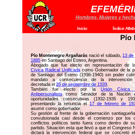
EFEMÉRI
Hombres, Mujeres y hechos
Pío
Pío Montenegro Argañarás
nació el sábado,
13 de 
1885
en Santiago del Estero, Argentina.
Abogado que fue electo en representación de 
Cívica Radical Unificada
como Gobernador de la pr
de Santiago del Estero (1936-1940) sin poder culm
mandato a consecuencia de la intervención 
decretada el
26 de septiembre de 1939
.
También fue electo por la
Unión Cívica 
Antipersonalista
como Senador de la Nación 
oportunidades consecutivas (1932-1935 y 193
presentando la renuncia el
17 de febrero de 19
asumir como gobernador.
Su gestión al frente de la gobernación santiagueñ
convulsionada casi desde el comienzo por los di
conflictos políticos tanto fuera como dentro de s
partido. Situación esta que llevó a que el Congreso 
dictará la intervención federal que se concretó 