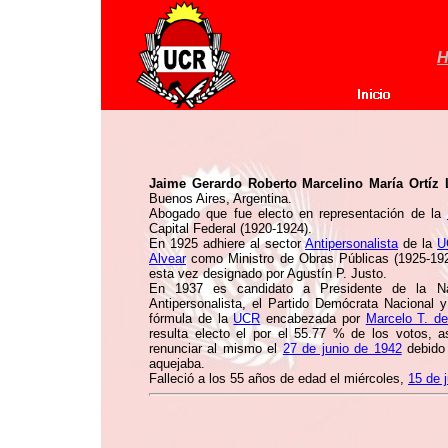
H
Jaime Gerardo Roberto Marcelino María Ortíz L
Buenos Aires, Argentina.
Abogado que fue electo en representación de la
Capital Federal (1920-1924).
En 1925 adhiere al sector
Antipersonalista
de la
U
Alvear
como Ministro de Obras Públicas (1925-192
esta vez designado por Agustín P. Justo.
En 1937 es candidato a Presidente de la Na
Antipersonalista, el Partido Demócrata Nacional y
fórmula de la
UCR
encabezada por
Marcelo T. de
resulta electo el por el 55.77 % de los votos, 
renunciar al mismo el
27 de junio de 1942
debido 
aquejaba.
Falleció a los 55 años de edad el miércoles,
15 de 