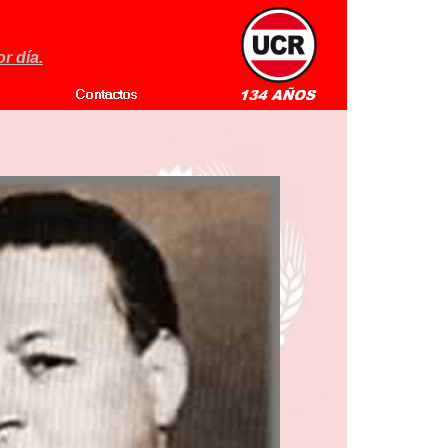
r día.