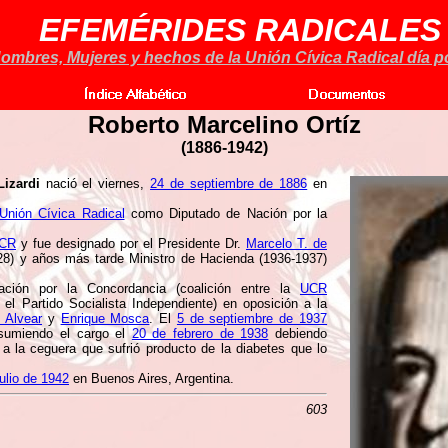
EFEMÉRIDES RADICALES
ombres, Mujeres y hechos de la Unión Cívica Radical día po
Roberto Marcelino Ortíz
(
1886-1942)
izardi
nació el viernes,
24 de septiembre de 1886
en
Unión Cívica Radical
como Diputado de Nación por la
CR
y fue designado por el Presidente Dr.
Marcelo T. de
8) y años más tarde Ministro de Hacienda (1936-1937)
ción por la Concordancia (coalición entre la
UCR
 el Partido Socialista Independiente) en oposición a la
 Alvear
y
Enrique Mosca
. El
5 de septiembre de 1937
asumiendo el cargo el
20 de febrero de 1938
debiendo
a la ceguera que sufrió producto de la diabetes que lo
julio de 1942
en Buenos Aires, Argentina.
603