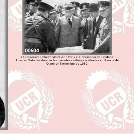
El presidente Roberto Marcelino Ortiz y el Gobernador de Córdoba
Amadeo Sabattini durante las maniobras militares realizadas en Pampa de
Olaen en Noviembre de 1939.