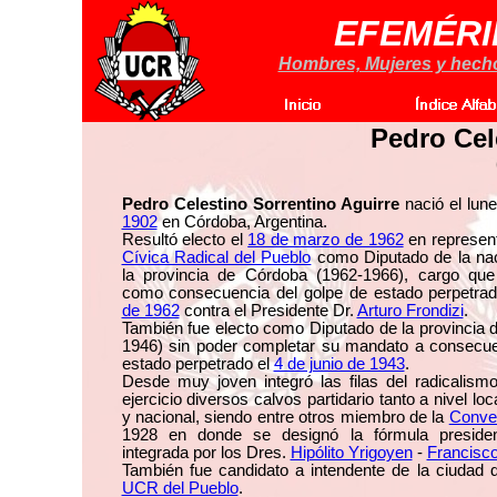
EFEMÉRI
Hombres, Mujeres y hechos
Pedro Cel
Pedro Celestino Sorrentino Aguirre
nació el lun
1902
en Córdoba, Argentina.
Resultó electo el
18 de marzo de 1962
en represen
Cívica Radical del Pueblo
como Diputado de la nac
la provincia de Córdoba (1962-1966), cargo que
como consecuencia del golpe de estado perpetra
de 1962
contra el Presidente Dr.
Arturo Frondizi
.
También fue electo como Diputado de la provincia 
1946) sin poder completar su mandato a consecue
estado perpetrado el
4 de junio de 1943
.
Desde muy joven integró las filas del radicalis
ejercicio diversos calvos partidario tanto a nivel lo
y nacional, siendo entre otros miembro de la
Conve
1928 en donde se designó la fórmula preside
integrada por los Dres.
Hipólito Yrigoyen
-
Francisco
También fue candidato a intendente de la ciudad 
UCR del Pueblo
.