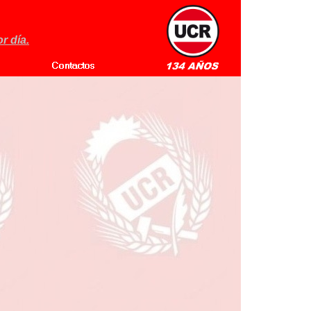
r día.