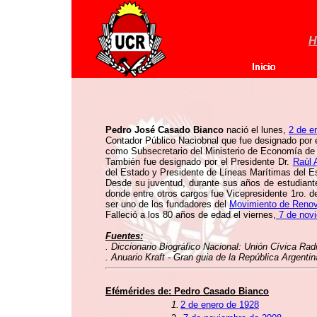
H
Pedro José Casado Bianco
nació el lunes,
2 de e
Contador Público Naciobnal que fue designado por 
como Subsecretario del Ministerio de Economía de l
También fue designado por el Presidente Dr.
Raúl 
del Estado y Presidente de Líneas Marítimas del E
Desde su juventud, durante sus años de estudiante,
donde entre otros cargos fue Vicepresidente 1ro. d
ser uno de los fundadores del
Movimiento de Reno
Falleció a los 80 años de edad el viernes,
7 de nov
Fuentes:
. Diccionario Biográfico Nacional: Unión Cívica Rad
. Anuario Kraft - Gran guia de la República Argenti
Efémérides de: Pedro Casado Bianco
1.
2 de enero de 1928