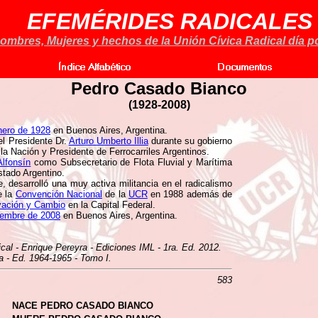
EFEMÉRIDES RADICALES
ombres, Mujeres y hechos de la Unión Cívica Radical día po
Pedro Casado Bianco
(1928-2008)
nero de 1928
en Buenos Aires, Argentina.
el Presidente Dr.
Arturo Umberto Illia
durante su gobierno
a Nación y Presidente de Ferrocarriles Argentinos.
Alfonsín
como Subsecretario de Flota Fluvial y Marítima
stado Argentino.
 desarrolló una muy activa militancia en el radicalismo
e la
Convención Nacional
de la
UCR
en 1988 además de
vación y Cambio
en la Capital Federal.
iembre de 2008
en Buenos Aires, Argentina.
ical - Enrique Pereyra - Ediciones IML - 1ra. Ed. 2012.
na - Ed. 1964-1965 - Tomo I.
583
NACE PEDRO CASADO BIANCO