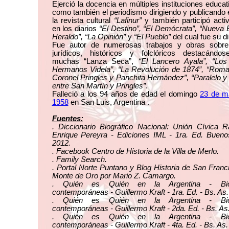
Ejerció la docencia en múltiples instituciones educat
como también el periodismo dirigiendo y publicando
la revista cultural
“Lafinur”
y también participó acti
en los diarios
“El Destino”, “El Demócrata”, “Nueva E
Heraldo”, “La Opinión”
y
“El Pueblo”
del cual fue su di
Fue autor de numerosas trabajos y obras sobr
jurídicos, históricos y folclóricos destacándos
muchas “Lanza Seca”,
“El Lancero Ayala”, “Los
Hermanos Videla”, “La Revolución de 1874”, “Roma
Coronel Pringles y Panchita Hernández”, “Paralelo y
entre San Martín y Pringles”
.
Falleció a los 94 años de edad el domingo
23 de m
1958
en San Luis, Argentina .
Fuentes:
. Diccionario Biográfico Nacional: Unión Cívica R
Enrique Pereyra - Ediciones IML - 1ra. Ed. Buenos
2012.
. Facebook Centro de Historia de la Villa de Merlo.
. Family Search.
. Portal Norte Puntano y Blog Historia de San Franc
Monte de Oro por Mario Z. Camargo.
. Quién es Quién en la Argentina - Biog
contemporáneas - Guillermo Kraft - 1ra. Ed. - Bs. As.
. Quién es Quién en la Argentina - Biog
contemporáneas - Guillermo Kraft - 2da. Ed. - Bs. As
. Quién es Quién en la Argentina - Biog
contemporáneas - Guillermo Kraft - 4ta. Ed. - Bs. As.