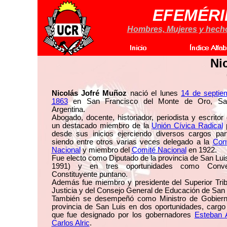
EFEMÉRI
Hombres, Mujeres y hechos
Ni
Nicolás Jofré Muñoz
nació el lunes
14 de septie
1863
en San Francisco del Monte de Oro, San
Argentina.
Abogado, docente, historiador, periodista y escritor
un destacado miembro de la
Unión Cívica Radical
p
desde sus inicios ejerciendo diversos cargos part
siendo entre otros varias veces delegado a la
Con
Nacional
y miembro del
Comité Nacional
en 1922.
Fue electo como Diputado de la provincia de San Lui
1991) y en tres oportunidades como Conven
Constituyente puntano.
Además fue miembro y presidente del Superior Trib
Justicia y del Consejo General de Educación de San 
También se desempeñó como Ministro de Gobiern
provincia de San Luis en dos oportunidades, cargo
que fue designado por los gobernadores
Esteban 
Carlos Alric
.