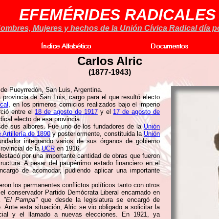
EFEMÉRIDES RADICALES
ombres, Mujeres y hechos de la Unión Cívica Radical día po
Carlos Alric
(
1877-1943)
de Pueyrredón, San Luis, Argentina.
ovincia de San Luis, cargo para el que resultó electo
cal
, en los primeros comicios realizados bajo el imperio
rció entre el
18 de agosto de 1917
y el
17 de agosto de
dical electo de esa provincia.
desde sus albores. Fue uno de los fundadores de la
Unión
Artillería de 1890
y posteriormente, constituida la
Unión
ndador integrando varios de sus órganos de gobierno
ovincial de la
UCR
en 1916.
destacó por una importante cantidad de obras que fueron
ructura. A pesar del paupérrimo estado financiero en el
encargó de acomodar, pudiendo aplicar una importante
ueron los permanentes conflictos políticos tanto con otros
 el conservador Partido Demócrata Liberal encarnado en
aá
"El Pampa"
que desde la legislatura se encargó de
 Ante esta situación, Alric se vio obligado a solicitar la
incial y el llamado a nuevas elecciones. En 1921, ya