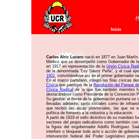
H
Carlos Alric Lucero
nació en 1877 en Juan Martín 
Médico que se desempeñó como Gobernador de la pr
en 1917 en representación de la
Unión Cívica Radi
de la denominada
“Ley Sáenz Peña”
, y el cual eje
1921
, convirtiéndose así en el primer gobernador ra
En el marco partidario, integró las filas cívicas 
Cívica
que participó de la
Revolución del Parque de 
Cívica Radical
de la que fue también miembro fu
destacándose como Presidente de la Convención Pr
Su gestión al frente de la gobernación puntana se 
llevadas adelante, tanto sociales como de infraest
que recibió las arcas provinciales, las que se 
política de fomento a la industria y la educación.
A partir de 1919 el sello distintivo de su mandato f
sectores del propio radicalismo como también con
la figura del exgobernador Adolfo Rodríguez S
interferir o bloquear todo acto o acción de gobierno.
intervención federal del Poder Legislativo prov