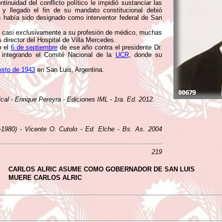
ntinuidad del conflicto político le impidió sustanciar las
s y llegado el fin de su mandato constitucional debió
en había sido designado como interventor federal de San
ó casi exclusivamente a su profesión de médico, muchas
director del Hospital de Villa Mercedes.
o el
6 de septiembre
de ese año contra el presidente Dr.
 integrando el Comité Nacional de la
UCR
, donde su
osto de 1943
en San Luis, Argentina.
ical - Enrique Pereyra - Ediciones IML - 1ra. Ed. 2012.
0-1980) - Vicente O. Cutolo - Ed. Elche - Bs. As. 2004
219
CARLOS ALRIC ASUME COMO GOBERNADOR DE SAN LUIS
MUERE CARLOS ALRIC