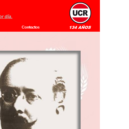
r día.