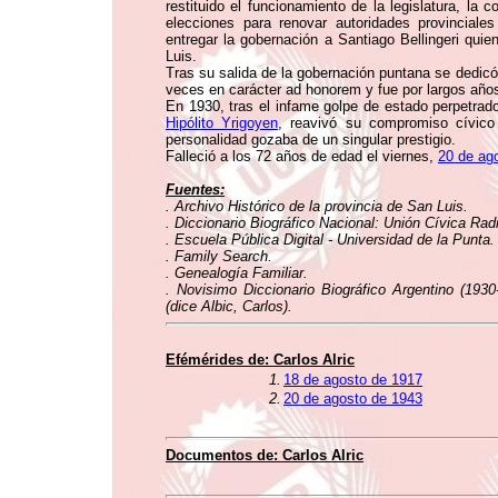
restituido el funcionamiento de la legislatura, la co
elecciones para renovar autoridades provinciale
entregar la gobernación a Santiago Bellingeri qui
Luis.
Tras su salida de la gobernación puntana se dedic
veces en carácter ad honorem y fue por largos años 
En 1930, tras el infame golpe de estado perpetrad
Hipólito Yrigoyen
, reavivó su compromiso cívico
personalidad gozaba de un singular prestigio.
Falleció a los 72 años de edad el viernes,
20 de ag
Fuentes:
. Archivo Histórico de la provincia de San Luis.
. Diccionario Biográfico Nacional: Unión Cívica Rad
. Escuela Pública Digital - Universidad de la Punta.
. Family Search.
. Genealogía Familiar.
. Novisimo Diccionario Biográfico Argentino (193
(dice Albic, Carlos).
Efémérides de:
Carlos Alric
1.
18 de agosto de 1917
2.
20 de agosto de 1943
Documentos de:
Carlos Alric