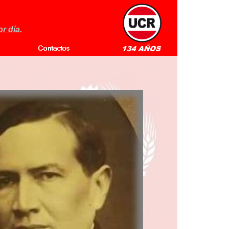
r día.