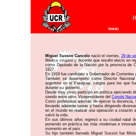
H
Miguel Sussini Cancelo
nació el viernes,
29 de s
Médico cirujano y docente que resultó electo en r
como Diputado de la Nación por la provincia de C
1927.
En 1919 fue candidato a Gobernador de Corrientes 
También se desempeñó como Director Nacional 
argentino en el Paraguay, cargos para los que fu
durante su gobierno.
Desde muy joven participó en política ejerciendo d
siendo entre otros Vicepresidente del
Comité Nacio
Como profesional además de ejercer la docencia,
llevando adelante tareas y hasta dirigiendo diversas
en el mundo en realizar una operación a corazón ab
salvó la vida.
En sus últimos años regresó a su ciudad natal do
poniendo en práctica las más modernas e innovado
momento en el país.
Su hijo también llamado Miguel Sussini fue Minis