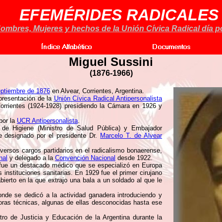
EFEMÉRIDES RADICALES
ombres, Mujeres y hechos de la Unión Cívica Radical día po
Miguel Sussini
(1876-1966)
eptiembre de 1876
en Alvear, Corrientes, Argentina.
epresentación de la
Unión Cívica Radical Antipersonalista
orrientes (1924-1928) presidiendo la Cámara en 1926 y
por la
UCR Antipersonalista
.
de Higiene (Ministro de Salud Pública) y Embajador
e designado por el presidente Dr.
Marcelo T. de Alvear
iversos cargos partidarios en el radicalismo bonaerense,
nal
y delegado a la
Convención Nacional
desde 1922.
 fue un destacado médico que se especializó en Europa
 instituciones sanitarias. En 1929 fue el primer cirujano
ierto en la que extrajo una bala a un soldado al que le
nde se dedicó a la actividad ganadera introduciendo y
ras técnicas, algunas de ellas desconocidas hasta ese
tro de Justicia y Educación de la Argentina durante la