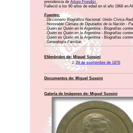
presidencia de
Arturo Frondizi
.
Falleció a los 90 años de edad en el año 1966 en Al
Fuentes:
. Diccionario Biográfico Nacional: Unión Cívica Rad
. Honorable Cámara de Diputados de la Nación - Pat
. Quién es Quién en la Argentina - Biografías conte
. Quién es Quién en la Argentina - Biografías conte
. Quién es Quién en la Argentina - Biografías conte
. Genealogía Familiar.
Efémérides de: Miguel Sussini
1.
29 de septiembre de 1876
Documentos de: Miguel Sussini
Galería de Imágenes de: Miguel Sussini