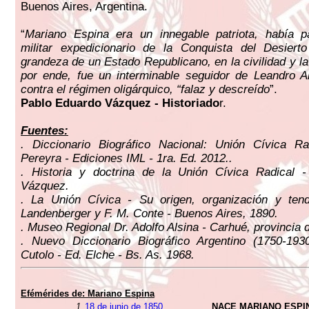
Buenos Aires, Argentina.
“
Mariano Espina era un innegable patriota, había p
militar expedicionario de la Conquista del Desiert
grandeza de un Estado Republicano, en la civilidad y l
por ende, fue un interminable seguidor de Leandro 
contra el régimen oligárquico, “falaz y descreído
”.
Pablo Eduardo Vázquez - Historiado
r.
Fuentes:
. Diccionario Biográfico Nacional: Unión Cívica Ra
Pereyra - Ediciones IML - 1ra. Ed. 2012..
. Historia y doctrina de la Unión Cívica Radical 
Vázquez.
. La Unión Cívica - Su origen, organización y ten
Landenberger y F. M. Conte - Buenos Aires, 1890.
. Museo Regional Dr. Adolfo Alsina - Carhué, provincia 
. Nuevo Diccionario Biográfico Argentino (1750-193
Cutolo - Ed. Elche - Bs. As. 1968.
Efémérides de: Mariano Espina
1.
18 de junio de 1850
NACE MARIANO ESPI