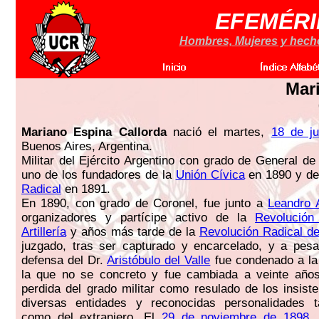
EFEMÉRI
Hombres, Mujeres y hechos
Mar
Mariano Espina Callorda
nació el martes,
18 de j
Buenos Aires, Argentina.
Militar del Ejército Argentino con grado de General de
uno de los fundadores de la
Unión Cívica
en 1890 y de
Radical
en 1891.
En 1890, con grado de Coronel, fue junto a
Leandro 
organizadores y partícipe activo de la
Revolución
Artillería
y años más tarde de la
Revolución Radical d
juzgado, tras ser capturado y encarcelado, y a pesar
defensa del Dr.
Aristóbulo del Valle
fue condenado a la
la que no se concreto y fue cambiada a veinte años
perdida del grado militar como resulado de los insist
diversas entidades y reconocidas personalidades t
como del extranjero. El
29 de noviembre de 1898
,