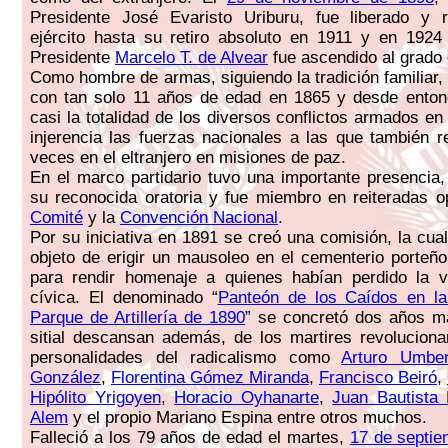
Presidente José Evaristo Uriburu, fue liberado y r
ejército hasta su retiro absoluto en 1911 y en 1924
Presidente
Marcelo T. de Alvear
fue ascendido al grado 
Como hombre de armas, siguiendo la tradición familiar, 
con tan solo 11 años de edad en 1865 y desde entonc
casi la totalidad de los diversos conflictos armados en
injerencia las fuerzas nacionales a las que también r
veces en el eltranjero en misiones de paz.
En el marco partidario tuvo una importante presencia,
su reconocida oratoria y fue miembro en reiteradas o
Comité
y la
Convención Nacional
.
Por su iniciativa en 1891 se creó una comisión, la cual
objeto de erigir un mausoleo en el cementerio porteñ
para rendir homenaje a quienes habían perdido la v
cívica. El denominado “
Panteón de los Caídos en la
Parque de Artillería de 1890
” se concretó dos años m
sitial descansan además, de los martires revolucion
personalidades del radicalismo como
Arturo Umbert
González
,
Florentina Gómez Miranda
,
Francisco Beiró
,
Hipólito Yrigoyen
,
Horacio Oyhanarte
,
Juan Bautista 
Alem
y el propio Mariano Espina entre otros muchos.
Falleció a los 79 años de edad el martes,
17 de septie