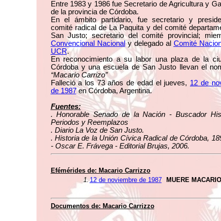
Entre 1983 y 1986 fue Secretario de Agricultura y G
de la provincia de Córdoba.
En el ámbito partidario, fue secretario y presid
comité radical de La Paquita y del comité departam
San Justo; secretario del comité provincial; mie
Convencional Nacional
y delegado al
Comité Nacion
UCR
.
En reconocimiento a su labor una plaza de la ci
Córdoba y una escuela de San Justo llevan el no
“Macario Carrizo”
Falleció a los 73 años de edad el jueves,
12 de no
de 1987
en Córdoba, Argentina.
Fuentes:
. Honorable Senado de la Nación - Buscador Hist
Periodos y Reemplazos
. Diario La Voz de San Justo.
. Historia de la Unión Cívica Radical de Córdoba, 1
- Oscar E. Frávega - Editorial Brujas, 2006.
Efémérides de: Macario Carrizzo
1.
12 de noviembre de 1987
MUERE MACARIO
Documentos de: Macario Carrizzo