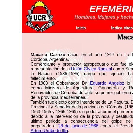
EFEMÉRI
Hombres, Mujeres y hechos
Maca
Macario Carrizo
nació en el año 1917 en La P
Córdoba, Argentina.
Comerciante y productor agropecuario que fue el
representación de la
Unión Cívica Radical
como Sen
la Nación (1986-1995) cargo que ejerció h
fallecimiento.
En 1983 el Gobernador Dr.
Eduardo Angeloz
lo 
como Ministro de Agricultura, Ganadería y R
Renovables de Córdoba durante su primer gobierno a
de la provincia mediterránea.
También fue electo como Intendente de La Paquita, 
Provincial y Senador de la provincia de Córdoba (19
1963-1965 y 1965-1969) sin poder asumir el primer
debido a la intervención de la provincia y destitui
último periodo a consecuencia del golpe de
perpetrado el
28 de junio de 1966
contra el Presid
Arturo Umberto Illia
.