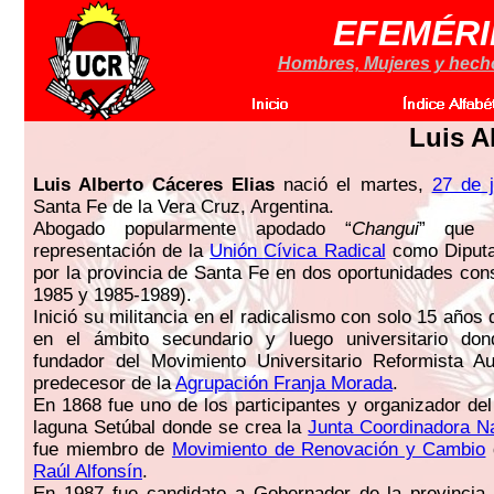
EFEMÉRI
Hombres, Mujeres y hechos
Luis A
Luis Alberto Cáceres Elias
nació el martes,
27 de j
Santa Fe de la Vera Cruz, Argentina.
Abogado popularmente apodado “
Changui
” que 
representación de la
Unión Cívica Radical
como Diputa
por la provincia de Santa Fe en dos oportunidades con
1985 y 1985-1989).
Inició su militancia en el radicalismo con solo 15 años
en el ámbito secundario y luego universitario d
fundador del Movimiento Universitario Reformista A
predecesor de la
Agrupación Franja Morada
.
En 1868 fue uno de los participantes y organizador del
laguna Setúbal donde se crea la
Junta Coordinadora N
fue miembro de
Movimiento de Renovación y Cambio
Raúl Alfonsín
.
En 1987 fue candidato a Gobernador de la provincia