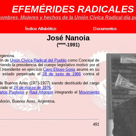
EFEMÉRIDES RADICALES
ombres, Mujeres y hechos de la Unión Cívica Radical día po
José Nanoia
(****-1991)
rgentina.
ión de
Unión Cívica Radical del Pueblo
como Concejal de
endo la presidencia del cuerpo legislativo motivo por el
l Intendente en ejercicio
Cayo Eliseo Goria
asume en su
e estado perpetrado el
28 de junio de 1966
contra el
e Buenos Aires (1973-1977) siendo destituido del cargo
trado el
24 de marzo de 1976
.
rlos Pugliese
y
Raúl Alfonsín
integrando el
Movimiento
orón, Buenos Aires, Argentina.
491