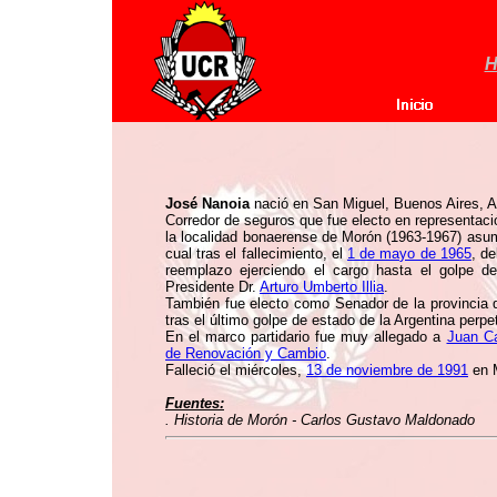
H
José Nanoia
nació en San Miguel, Buenos Aires, A
Corredor de seguros que fue electo en representac
la localidad bonaerense de Morón (1963-1967) asumi
cual tras el fallecimiento, el
1 de mayo de 1965
, de
reemplazo ejerciendo el cargo hasta el golpe d
Presidente Dr.
Arturo Umberto Illia
.
También fue electo como Senador de la provincia d
tras el último golpe de estado de la Argentina perpe
En el marco partidario fue muy allegado a
Juan Ca
de Renovación y Cambio
.
Falleció el miércoles,
13 de noviembre de 1991
en M
Fuentes:
. Historia de Morón - Carlos Gustavo Maldonado