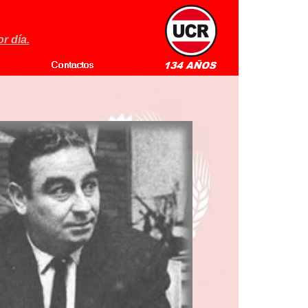
r día.