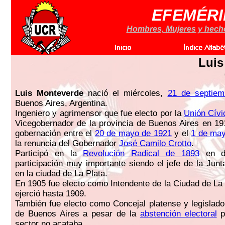
EFEMÉRI
Hombres, Mujeres y hechos
Luis
Luis Monteverde
nació el miércoles,
21 de septiem
Buenos Aires, Argentina.
Ingeniero y agrimensor que fue electo por la
Unión Cívi
Vicegobernador de la provincia de Buenos Aires en 1
gobernación entre el
20 de mayo de 1921
y el
1 de ma
la renuncia del Gobernador
José Camilo Crotto
.
Participó en la
Revolución Radical de 1893
en do
participación muy importante siendo el jefe de la Junt
en la ciudad de La Plata.
En 1905 fue electo como Intendente de la Ciudad de La 
ejerció hasta 1909.
También fue electo como Concejal platense y legislador
de Buenos Aires a pesar de la
abstención electoral
pa
sector no acataba.