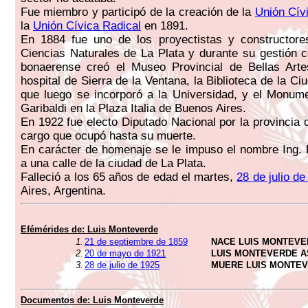
Fue miembro y participó de la creación de la
Unión Cív
la
Unión Cívica Radical
en 1891.
En 1884 fue uno de los proyectistas y constructor
Ciencias Naturales de La Plata y durante su gestión
bonaerense creó el Museo Provincial de Bellas Arte
hospital de Sierra de la Ventana, la Biblioteca de la Ci
que luego se incorporó a la Universidad, y el Monum
Garibaldi en la Plaza Italia de Buenos Aires.
En 1922 fue electo Diputado Nacional por la provincia 
cargo que ocupó hasta su muerte.
En carácter de homenaje se le impuso el nombre Ing.
a una calle de la ciudad de La Plata.
Falleció a los 65 años de edad el martes,
28 de julio d
Aires, Argentina.
Efémérides de:
Luis Monteverde
1.
21 de septiembre de 1859
NACE LUIS MONTEV
2.
20 de mayo de 1921
LUIS MONTEVERDE 
3.
28 de julio de 1925
MUERE LUIS MONTE
Documentos de:
Luis Monteverde