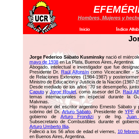
EFEMÉRI
Hombres, Mujeres y hechos
Jo
Jorge Federico Sábato Kusminsky
nació el miércol
mayo de 1938
en La Plata, Buenos Aires, Argentina.
Abogado, intelectual e investigador que fue designa
Presidente Dr.
Raúl Alfonsín
como Vicecanciller - S
de Relaciones Exteriores (1984-1987) y posteriorme
Ministro de Educación y Justicia de la Nación (1987-1
Desde mediado de los años ´70 se desempeño, junt
Caputo
y
Jorge Roulet
, como asesor del Dr.
Raúl Al
temas internacionales en especial durante la G
Malvinas.
Hijo mayor del escritor argentino Ernesto Sábato y
sobrino del Dr.
Arturo Sábato
, Presidente de
YPF
du
gobierno de
Arturo Frondizi
y de Ing.
Juan
Subsecretario de Combustibles durante el gobierno
Arturo Umberto Illia
.
Falleció a los 56 años de edad el viernes,
10 febrer
en Buenos Aires, Argentina.