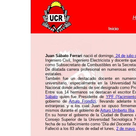
H
Juan Sábato Ferrari
nació el domingo,
24 de julio
Ingeniero Civil, Ingeniero Electricista y docente q
como Subsecretario de Combustibles en la Secretar
De dilatada carrera profesional en numerosas enti
estatales.
También fue un destacado docente en numeros
universitario, especialmente en la Universidad 
Nacional donde además de ser designado como Prof
Entre sus 14 hermanos se destacan el escritor Er
Sábato
quien fue Presidente de
YPF (Yacimientos
gobierno de
Arturo Frondizi
, llevando adelante 
extranjeras y a los cual Juan se opuso firmemen
mismos durante el gobierno de
Arturo Umberto Illia
.
En su honor el gobierno de la Ciudad de Buenos A
Consejo Superior de la Universidad Tecnológica N
fecha de su fallecimiento como “
Día del Docente T
Falleció a los 83 años de edad el lunes,
2 de mayo