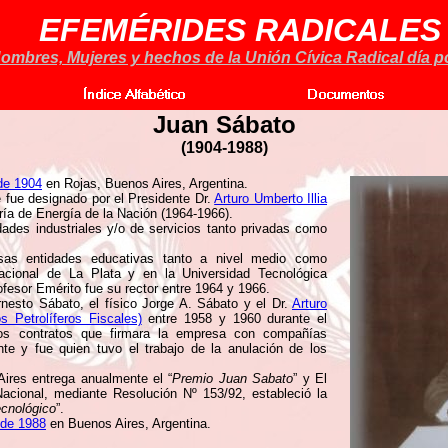
EFEMÉRIDES RADICALES
ombres, Mujeres y hechos de la Unión Cívica Radical día po
Juan Sábato
(1904-1988)
 de 1904
en Rojas, Buenos Aires, Argentina.
ue fue designado por el Presidente Dr.
Arturo Umberto Illia
ía de Energía de la Nación (1964-1966).
dades industriales y/o de servicios tanto privadas como
as entidades educativas tanto a nivel medio como
Nacional de La Plata y en la Universidad Tecnológica
esor Emérito fue su rector entre 1964 y 1966.
nesto Sábato, el físico Jorge A. Sábato y el Dr.
Arturo
 Petrolíferos Fiscales)
entre 1958 y 1960 durante el
los contratos que firmara la empresa con compañías
te y fue quien tuvo el trabajo de la anulación de los
ires entrega anualmente el “
Premio Juan Sabato
” y El
acional, mediante Resolución Nº 153/92, estableció la
ecnológico
”.
 de 1988
en Buenos Aires, Argentina.