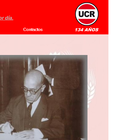
r día.