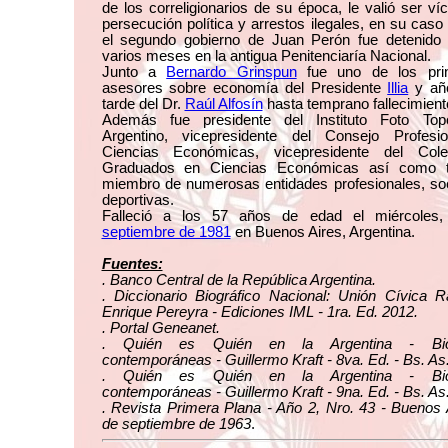
de los correligionarios de su época, le valió ser ví
persecución política y arrestos ilegales, en su caso
el segundo gobierno de Juan Perón fue detenido 
varios meses en la antigua Penitenciaría Nacional.
Junto a
Bernardo Grinspun
fue uno de los prin
asesores sobre economía del Presidente
Illia
y añ
tarde del Dr.
Raúl Alfosín
hasta temprano fallecimient
Además fue presidente del Instituto Foto Topo
Argentino, vicepresidente del Consejo Profesi
Ciencias Económicas, vicepresidente del Col
Graduados en Ciencias Económicas así como 
miembro de numerosas entidades profesionales, soc
deportivas.
Falleció a los 57 años de edad el miércoles
septiembre de 1981
en Buenos Aires, Argentina.
Fuentes:
. Banco Central de la República Argentina.
. Diccionario Biográfico Nacional: Unión Cívica R
Enrique Pereyra - Ediciones IML - 1ra. Ed. 2012.
. Portal Geneanet.
. Quién es Quién en la Argentina - Biog
contemporáneas - Guillermo Kraft - 8va. Ed. - Bs. As
. Quién es Quién en la Argentina - Biog
contemporáneas - Guillermo Kraft - 9na. Ed. - Bs. As
. Revista Primera Plana - Año 2, Nro. 43 - Buenos 
de septiembre de 1963
.