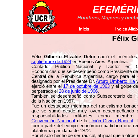
EFEMÉRI
Hombres, Mujeres y hechos
Félix G
Félix Gilberto Elizalde Delor
nació el miércole
septiembre de 1924
en Buenos Aires, Argentina.
Contador Público Nacional y Doctor en Ci
Económicas que se desempeñó como Presidente de
Central de la República Argentina, cargo para el 
designado por el Presidente Dr.
Arturo Umberto Illia
y
ejerció entre el
17 de octubre de 1963
y el golpe de
perpetrado el
28 de junio de 1966
.
También se desempeñó como Subsecretario de H
de la Nación en 1957.
Fue un destacado miembro del radicalismo bonaer
que se sumó desde muy joven desempeñando di
responsabilidades militantes como miembro
Convención Nacional
de la
Unión Cívica Radical
. 
formó parte del equipo económico partidario que re
plataforma partidaria de 1972.
Por el solo hecho de ser radical, al igual que a otro