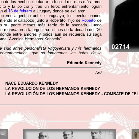
o de los hechos se dan a la fuga. Tres días más tarde
ito y la policía y tras un feroz enfrentamiento logran
an el
16 de febrero
a Uruguay donde se exiliaron.
obierno argentino ante el uruguayo, los revolucionarios
tiendo el calabozo junto a Robertito, hijo de
Roberto
de
on su padre meses más tarde de la asonada. Luego
én regresaron a la argentina a fines de la década del ´30
, donde entre amores y odios aún se recuerda su saga
misma “Avenida Hermanos Kennedy”
He sido antes personalista yrigoyenista y mis hermanos
s comprometidos, que no lameremos las botas de la
Eduardo Kennedy
720
NACE EDUARDO KENNEDY
LA REVOLUCIÓN DE LOS HERMANOS KENNEDY
LA REVOLUCIÓN DE LOS HERMANOS KENNEDY - COMBATE DE "E