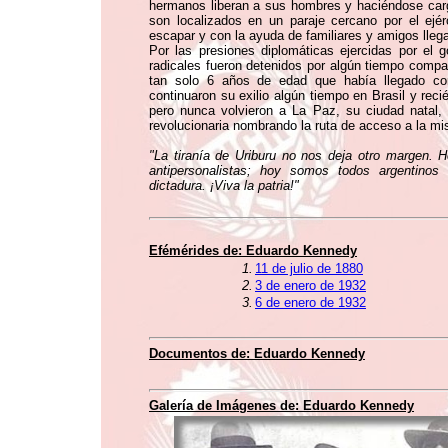
hermanos liberan a sus hombres y haciéndose carg
son localizados en un paraje cercano por el ejérc
escapar y con la ayuda de familiares y amigos lleg
Por las presiones diplomáticas ejercidas por el g
radicales fueron detenidos por algún tiempo compar
tan solo 6 años de edad que había llegado c
continuaron su exilio algún tiempo en Brasil y reci
pero nunca volvieron a La Paz, su ciudad natal
revolucionaria nombrando la ruta de acceso a la 
"La tiranía de Uriburu no nos deja otro margen. 
antipersonalistas; hoy somos todos argentino
dictadura. ¡Viva la patria!"
Efémérides de: Eduardo Kennedy
1.
11 de julio de 1880
2.
3 de enero de 1932
3.
6 de enero de 1932
Documentos de: Eduardo Kennedy
Galería de Imágenes de: Eduardo Kennedy