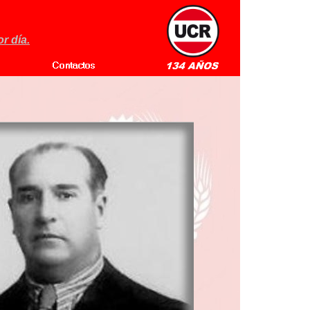
r día.