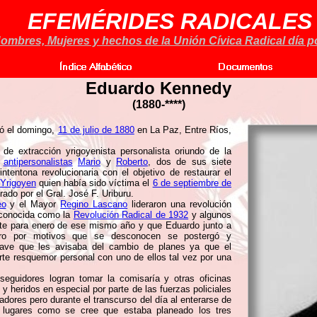
EFEMÉRIDES RADICALES
ombres, Mujeres y hechos de la Unión Cívica Radical día po
Eduardo Kennedy
(1880-****)
ó el domingo,
11 de julio de 1880
en La Paz, Entre Ríos,
de extracción yrigoyenista personalista oriundo de la
s
antipersonalistas
Mario
y
Roberto
, dos de sus siete
ntentona revolucionaria con el objetivo de restaurar el
 Yrigoyen
quien había sido víctima el
6 de septiembre de
rado por el Gral. José F. Uriburu.
eo
y el Mayor
Regino Lascano
lideraron una revolución
o conocida como la
Revolución Radical de 1932
y algunos
nte para enero de ese mismo año y que Eduardo junto a
ro por motivos que se desconocen se postergó y
lave que les avisaba del cambio de planes ya que el
rte resquemor personal con uno de ellos tal vez por una
eguidores logran tomar la comisaría y otras oficinas
 heridos en especial por parte de las fuerzas policiales
adores pero durante el transcurso del día al enterarse de
s lugares como se cree que estaba planeado los tres