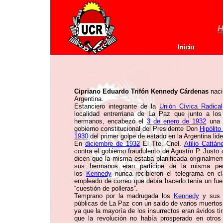
H
Cipriano Eduardo Trifón Kennedy Cárdenas
naci
Argentina.
Estanciero integrante de la
Unión Cívica Radical
localidad entrerriana de La Paz que junto a lo
hermanos, encabezó el
3 de enero de 1932
una i
gobierno constitucional del Presidente Don
Hipólito
1930
del primer golpe de estado en la Argentina lide
En
diciembre de 1932
El Tte. Cnel.
Atilio Cattán
contra el gobierno fraudulento de Agustín P. Just
dicen que la misma estaba planificada originalme
sus hermanos eran participe de la misma pe
los
Kennedy
nunca recibieron el telegrama en c
empleado de correo que debía hacerlo tenía un fue
“cuestión de polleras”.
Temprano por la madrugada los
Kennedy
y sus s
públicas de La Paz con un saldo de varios muertos y
ya que la mayoría de los insurrectos eran ávidos tir
que la revolución no había prosperado en otro