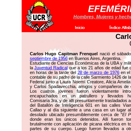
EFEMÉRI
Hombres, Mujeres y hechos
Carl
Carlos Hugo Capitman Frenquel
nació el sábad
septiembre de 1956
en Buenos Aires, Argentina.
Estudiante de Ciencias Económicas de la UBA y mili
la
Juventud Radical
que a los 21 años de edad fue 
en horas de la tarde del
28 de marzo de 1976
en el
contable de su padre de la calle Sarmiento 1426 de la
Federal junto a Laura Noemí Creatore, Alicia Amelia
y Carlos Spadavecchia, amigos y compañeros de e
Los cuatros jóvenes fueron violentamente intro
encapuchados en un patrullero y llevados h
Comisaría 3ra. y de allí presuntamente trasladados a
del Batallón de Inteligencia 601 en las calles Vi
Callao y al día siguiente a una casa en un lugar a
desolado ubicado presumiblemente cerca de “
El P
donde eran los únicos detenidos. Allí fueron tor
brutalmente con aplicación de picana eléctrica en t
partes de su cuerpo. Luego fueron llevados a ot