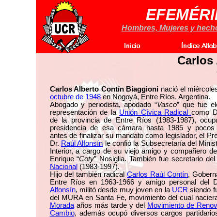
EFEMÉRI
Hombres, Mujeres y hechos
Carlos
Carlos Alberto Contín Biaggioni
nació el miércole
octubre de 1948
en Nogoyá, Entre Ríos, Argentina.
Abogado y periodista, apodado “
Vasco
” que fue e
representación de la
Unión Cívica Radical
como D
de la provincia de Entre Ríos (1983-1987), ocup
presidencia de esa cámara hasta 1985 y poco
antes de finalizar su mandato como legislador, el Pr
Dr.
Raúl Alfonsín
le confió la Subsecretaría del Minist
Interior, a cargo de su viejo amigo y compañero d
Enrique “
Coty
” Nosiglia. También fue secretario de
Nacional
(1983-1997).
Hijo del también radical
Carlos Raúl Contín
, Gobern
Entre Ríos en 1963-1966 y amigo personal del 
Alfonsín
, militó desde muy joven en la
UCR
siendo f
del MURA en Santa Fe, movimiento del cual nacie
Morada
años más tarde y del
Movimiento de Renov
Cambio
, además ocupó diversos cargos partidario