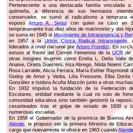
Perteneciente a una destacada familia vinculada a l
quilmeña, a diferencia de sus hermanos miembr
conservador, se sumó al radicalismo a temprana 
esposo
Arturo A. Seguí
con quien se casó en 19
tempranamente tras diez años de matrimonio y dos hij
se suma en 1945 al
Movimiento de Intransigencia y Re
en 1957 a la
Unión Cívica Radical Intransigente
, 
liderados a nivel nacional por
Arturo Frondizi
. En su c
estuvo al frente del Comité Femenino de la
UCR
de 
otras insignes mujeres como Emilia L. Della Valle d
Anaise, Orieta Guerrero, Rita Abrego, Nilda Noemí Carri
Rosa Larralde, Alicia Ferrara, María Esther Raymondi 
Godoy de Amor y Vedia, Lilia Fressone, Elba Dorila
González e Isidora Acuña Mazzón junto a otras muchas
En 1932 impulsó la fundación de la Federación d
Escolares, entidad mediante la cual no solo de fome
comunidad educativa sino también gestionó la reposi
cesanteados tras el golpe de estado de 1930 y l
numerosas escuelas.
En 1958 el Gobernador de la provincia de Buenos Air
Alende
, le propuso ser la primera Ministra de Educa
cargo que nuevamente le ofrece en 1963 cuando
Alend