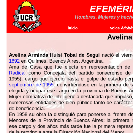
EFEMÉRI
Hombres, Mujeres y hechos
Avelina
Avelina Arminda Huisi Tobal de Seguí
nació el vier
1892
en Quilmes, Buenos Aires, Argentina.
Ama de Casa que fue electa en representación de
Radical
como Concejala del partido bonaerense de 
1955), cargo que ejerció hasta el golpe de estado pe
septiembre de 1955
, convirtiéndose en la primera de 
elegida y ocupar ese cargo en la provincia de Buenos Ai
Mujer combativa de inteligencia destacada que impulsó, 
numerosas entidades de bien público tanto de carácte
de beneficencia.
En 1958 su obra la distinguió para ponerse al frente d
Menores de la Provincia de Buenos Aires; la primera
ese cargo y dos años más tarde fue la primera repres
de la provincia ante la Dirección Nacional del Menor.