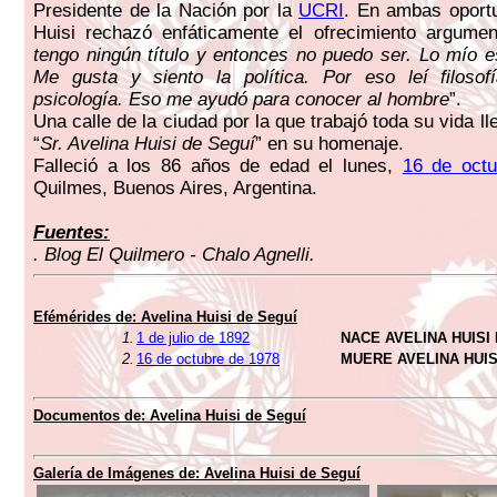
Presidente de la Nación por la
UCRI
. En ambas oport
Huisi rechazó enfáticamente el ofrecimiento argumen
tengo ningún título y entonces no puedo ser. Lo mío e
Me gusta y siento la política. Por eso leí filosofí
psicología. Eso me ayudó para conocer al hombre
”.
Una calle de la ciudad por la que trabajó toda su vida l
“
Sr. Avelina Huisi de Seguí
” en su homenaje.
Falleció a los 86 años de edad el lunes,
16 de oct
Quilmes, Buenos Aires, Argentina.
Fuentes:
. Blog El Quilmero - Chalo Agnelli.
Efémérides de: Avelina Huisi de Seguí
1.
1 de julio de 1892
NACE AVELINA HUISI
2.
16 de octubre de 1978
MUERE AVELINA HUIS
Documentos de: Avelina Huisi de Seguí
Galería de Imágenes de: Avelina Huisi de Seguí