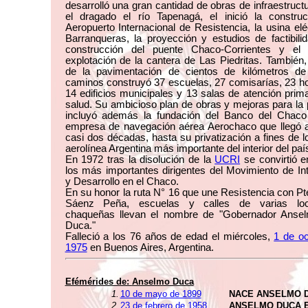
desarrolló una gran cantidad de obras de infraestruc
el dragado el río Tapenagá, el inició la construc
Aeropuerto Internacional de Resistencia, la usina elé
Barranqueras, la proyección y estudios de factibili
construcción del puente Chaco-Corrientes y el i
explotación de la cantera de Las Piedritas. Tambié
de la pavimentación de cientos de kilómetros de
caminos construyó 37 escuelas, 27 comisarías, 23 ho
14 edificios municipales y 13 salas de atención prima
salud. Su ambicioso plan de obras y mejoras para la 
incluyó además la fundación del Banco del Chaco
empresa de navegación aérea Aerochaco que llegó a
casi dos décadas, hasta su privatización a fines de lo
aerolínea Argentina más importante del interior del paí
En 1972 tras la disolución de la
UCRI
se convirtió 
los más importantes dirigentes del Movimiento de In
y Desarrollo en el Chaco.
En su honor la ruta N° 16 que une Resistencia con P
Sáenz Peña, escuelas y calles de varias loc
chaqueñas llevan el nombre de "Gobernador Ansel
Duca."
Falleció a los 76 años de edad el miércoles,
1 de oc
1975
en Buenos Aires, Argentina.
Efémérides de:
Anselmo Duca
1.
10 de mayo de 1899
NACE ANSELMO 
2.
23 de febrero de 1958
ANSELMO DUCA 