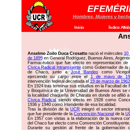
EFEMÉRI
Hombres, Mujeres y hechos
An
Anselmo Zoilo Duca Crosatto
nació el miércoles
10
de 1899
en General Rodríguez, Buenos Aires, Argenti
Farmacéutico que fue electo en representación de
Cívica Radical Intransigente
como Gobernador de la p
de Chaco, junto a
José Bandeo
como Vicegobe
ejerciendo su cargo entre el
1 de mayo de 19
intervención federal decretada el
19 de marzo de 1962
En 1924 tras terminar sus estudios en la Facultad de
y Bioquímica de la Universidad de Buenos Aires se 
la localidad chaqueña de Charata en donde se afilió a
Cívica Radical
siendo electo en 1928 como Conce
1936 y 1940 como Intendente de esa localidad.
Tras la división de la
UCR
integró el sector intransi
que fue presidente de la
Convención Nacional
de la
U
En 1957 con vistas a la elaboración de la nueva con
del Chaco fue electo como Convención Constituyente
Durante su gestión al frente de la gobernación 