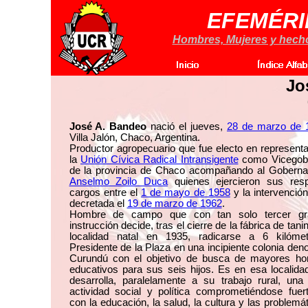
EFEMÉRI
Hombres, Mujeres y hechos
Jo
José A. Bandeo
nació el jueves,
28 de marzo de 
Villa Jalón, Chaco, Argentina.
Productor agropecuario que fue electo en represent
la
Unión Cívica Radical Intransigente
como Vicegob
de la provincia de Chaco acompañando al Gobernad
Anselmo Zoilo Duca
quienes ejercieron sus resp
cargos entre el
1 de mayo de 1958
y la intervención
decretada el
19 de marzo de 1962
.
Hombre de campo que con tan solo tercer gr
instrucción decide, tras el cierre de la fábrica de tani
localidad natal en 1935, radicarse a 6 kilóme
Presidente de la Plaza en una incipiente colonia de
Curundú con el objetivo de busca de mayores hor
educativos para sus seis hijos. Es en esa localid
desarrolla, paralelamente a su trabajo rural, una
actividad social y política comprometiéndose fuer
con la educación, la salud, la cultura y las problemá