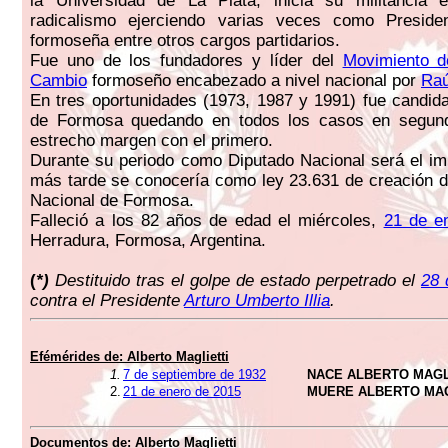
la Universidad de La Plata, inicia su militancia e
radicalismo ejerciendo varias veces como Presid
formoseña entre otros cargos partidarios.
Fue uno de los fundadores y líder del
Movimiento d
Cambio
formoseño encabezado a nivel nacional por
Raú
En tres oportunidades (1973, 1987 y 1991) fue candid
de Formosa quedando en todos los casos en segun
estrecho margen con el primero.
Durante su periodo como Diputado Nacional será el im
más tarde se conocería como ley 23.631 de creación d
Nacional de Formosa.
Falleció a los 82 años de edad el miércoles,
21 de e
Herradura, Formosa, Argentina.
(
*)
Destituido tras el golpe de estado perpetrado el
28 
contra el Presidente
Arturo Umberto Illia
.
Efémérides de:
Alberto Maglietti
1.
7 de septiembre de 1932
NACE ALBERTO MAGL
2.
21 de enero de 2015
MUERE ALBERTO MAG
Documentos de:
Alberto Maglietti