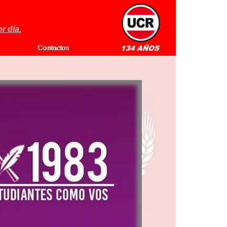
r día.