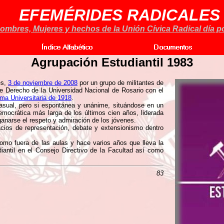
EFEMÉRIDES RADICALES
ombres, Mujeres y hechos de la Unión Cívica Radical día po
Agrupación Estudiantil 1983
es,
3 de noviembre de 2008
por un grupo de militantes de
e Derecho de la Universidad Nacional de Rosario con el
ma Universitaria de 1918
.
asual, pero si espontánea y unánime, situándose en un
emocrática más larga de los últimos cien años, liderada
ganarse el respeto y admiración de los jóvenes.
cios de representación, debate y extensionismo dentro
omo fuera de las aulas y hace varios años que lleva la
diantil en el Consejo Directivo de la Facultad así como
83