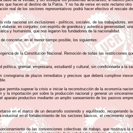
tes que hacen al destino de la Patria. Y no ha de verse en este reclamo otro
ción real de los sectores representativos podrá hacer efectivo el rescate de
a vida nacional sin exclusiones - políticos, sociales, de los trabajadores, emp
de elaborar, en conjunto, con espíritu de grandeza y autentica generosidad, una
ática y humanista, que nos legaron los fundadores de la nacionalidad.
e concretar, en el menor tiempo posible, los siguientes:
vigencia de la Constitución Nacional. Remoción de todas las restricciones qu
d política, gremial, empresaria, estudiantil y cultural, sin condicionarla a l
n cronograma de plazos inmediatos y precisos que deberá cumplirse inexorabl
ble.
e permita superar la crisis e iniciar la reconstrucción de la economía naciona
ión y la importación por sobre la producción nacional y generar un sincerami
o del aparato productivo mediante un amplio saneamiento de los pasivos empr
ertarse en el marco de un desarrollo sostenido y equilibrado, recuperando 
a industrial en el fortalecimiento de los sectores básicos, el crecimiento vig
 funcionamiento de las convenciones colectivas de trabajo, que restituya la 