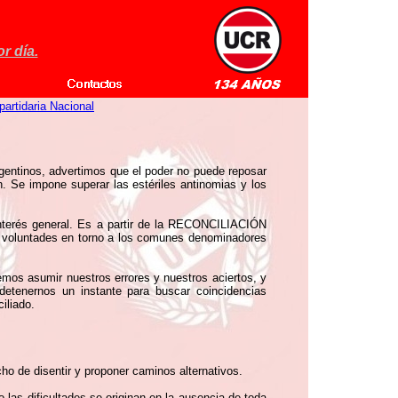
r día.
partidaria Nacional
argentinos, advertimos que el poder no puede reposar
ón. Se impone superar las estériles antinomias y los
 interés general. Es a partir de la RECONCILIACIÓN
ar voluntades en torno a los comunes denominadores
bemos asumir nuestros errores y nuestros aciertos, y
 detenernos un instante para buscar coincidencias
iliado.
cho de disentir y proponer caminos alternativos.
o las dificultades se originan en la ausencia de toda