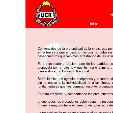
H
Convencidos de la profundidad de la crisis, que po
en la fuerza y que el destino nacional no debe ser
desencuentros que venimos arrastrando de las últ
Esta convocatoria, si bien nace de los partidos p
propuesta por la Iglesia, y que ilumina el camino
para elaborar un Proyecto Nacional.
Serán inútiles los agravios recíprocos y el intento
sin renunciar a la individualidad ni a las línea
fundamentales que nos permitan resolver ordenadam
En esta empresa, y compartiendo los presupuestos
a) que todos los ciudadanos deben sentir la respons
b) que la mayoría tiene el derecho de gobernar y de
La reconciliación no podrá alcanzar si no es sobre 