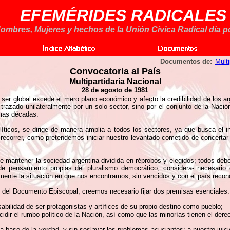
EFEMÉRIDES RADICALES
ombres, Mujeres y hechos de la Unión Cívica Radical día po
Documentos de:
Multi
Convocatoria al País
Multipartidaria Nacional
28 de agosto de 1981
r ser global excede el mero plano económico y afecto la credibilidad de los 
 trazado unilateralmente por un solo sector, sino por el conjunto de la Naci
imas décadas.
olíticos, se dirige de manera amplia a todos los sectores, ya que busca el
 a recorrer, como pretendemos iniciar nuestro levantado cometido de concert
 de mantener la sociedad argentina dividida en réprobos y elegidos; todos de
s de pensamiento propias del pluralismo democrático, considera- necesario
ente la situación en que nos encontramos, sin vencidos y con el país reconc
 del Documento Episcopal, creemos necesario fijar dos premisas esenciales:
abilidad de ser protagonistas y artífices de su propio destino como pueblo;
cidir el rumbo político de la Nación, así como que las minorías tienen el dere
la base de la verdad, y sin soslayar los problemas acuciantes; a nuestro juici