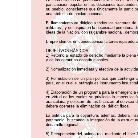
participación popular en las decisiones trascenden
su pueblo, conscientes que únicamente la participa
una síntesis de unidad nacional.
El llamamiento va dirigido a todos los sectores de l
militares-; y se inspira en la necesidad perentoria 
ideas de la Nación, con raigambre nacional, democr
Emprendemos en consecuencia la tarea reparadora d
OBJETIVOS BÁSICOS:
1) Retorno al estado de derecho mediante la plena 
y de las garantías constitucionales.
2) Normalización inmediata y efectiva de la activida
3) Formulación de un plan político que contenga u
país, en el cual el sufragio es instrumento insustitui
4) Elaboración de un programa para la emergencia qu
en virtud de los cuales se privilegia la especulac
arancelaria y colocan- do las finanzas al servici
deberá operarse la eliminación del déficit fiscal.
La política para la coyuntura, además, deberá ins
patrimonio, buscando la integración de la estructur
desarrollo regional.
5) Recuperación del salario real mediante el libre