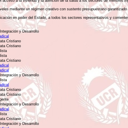
l acceso a la vivienda y la atención de la salud a los sectores de menores in
veles mediante un régimen creativo con sustento presupuestario garantizado y
nicación en poder del Estado, a todos los sectores representativos y corrient
ntegración y Desarrollo
adical
ata Cristiano
ata Cristiano
lista
lista
ata Cristiano
adical
adical
ntegración y Desarrollo
lista
adical
ata Cristiano
ata Cristiano
igente
ntegración y Desarrollo
adical
lista
ata Cristiano
ntegración y Desarrollo