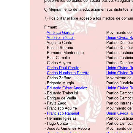
preserve los derechos del sector pasivo. Asegurar e
6) Mejoramiento de la educación en sus distintos ni
7) Posibilitar el libre acceso a los medios de comu
Firman:
-
Américo García
Movimiento de I
-
Antonio Tróccoli
Unión Cívica R
- Augusto Conte
Partido Demócr
- Basilio Serrano
Partido Demócr
- Bernardo Montenegro
Partido Justicia
- Blas Carballo
Partido Justicia
- Carlos Auyero
Partido Demócr
-
Carlos Raúl Contín
Unión Cívica R
-
Carlos Humberto Perette
Unión Cívica R
- Carlos Zaffore
Movimiento de I
- Edgardo Murgia
Partido Justicia
-
Eduardo César Angeloz
Unión Cívica R
- Eduardo Traboulsi
Partido Demócr
- Enrique de Vedia
Partido Demócr
- Fayiz Zago
Partido Intrans
- Francisco Aguirre
Movimiento de I
-
Francisco Rabanal
Unión Cívica R
- Herminio Iglesias
Partido Justicia
- Hugo Conza
Partido Demócr
- José A. Giménez Rebora
Movimiento de I