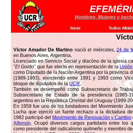
EFEMÉRI
Hombres, Mujeres y hechos
Víct
Víctor Amador De Martino
nació el miércoles,
24 de f
en Buenos Aires, Argentina.
Licenciado en Servicio Social y diacóno de la iglesia c
"
El Gordo
" que fue electo en representación de la
Unión
como Diputado de la Nación Argentina por la provincia 
(1989-1993), ejerciendo entre 1991 y 1993 como Vice
bloque de diputados de la
UCR
.
También se desempeñó como Subsecretario de Trabaj
Subsecretario de Estado de la presidencia (1985-
argentino en la República Oriental del Uruguay (1999-2
En 1959 fue uno de los fundadores del Movimiento Juve
Lucha que ejerció un fuerte rechazo a la dictadura d
1982 participó del
Movimiento de Renovación y Cambio
Alfonsín
. Ocupó diversos cargos partidario entre los 
como presidente del radicalismo quilmeño y miembro d