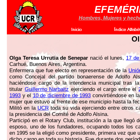
EFEMÉRI
Hombres, Mujeres y hechos
Ol
Olga Teresa Urrutia de Senepar
nació el lunes,
17 de
Carhué, Buenos Aires, Argentina.
Enfermera que fue electo en representación de la
Unió
como Concejal del partido bonaerense de Adolfo Als
haciéndose cargo de la intendencia municipal tras l
titular
Guillermo Narbaitz
ejerciendo el cargo entre el
1993
y el
10 de diciembre de 1993
convirtiéndose en la
mujer que estuvo al frente de ese municipio hasta la fec
Militó en la
UCR
toda su vida ejerciendo entre otros ca
la presidencia del Comité de Adolfo Alsina.
Participó en el Rotary Club, institución a la que llegó
esposo, uno de los fundadores, ocupando todos los c
en 1995 se la eligió como presidente, primera vez que 
dicho cargo en toda su historia. Fue durante dos perío