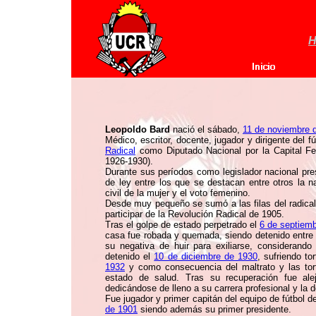
H
Leopoldo Bard
nació el sábado,
11 de noviembre 
Médico, escritor, docente, jugador y dirigente del f
Radical
como Diputado Nacional por la Capital Fe
1926-1930).
Durante sus períodos como legislador nacional pre
de ley entre los que se destacan entre otros la na
civil de la mujer y el voto femenino.
Desde muy pequeño se sumó a las filas del radical
participar de la Revolución Radical de 1905.
Tras el golpe de estado perpetrado el
6 de septiem
casa fue robada y quemada, siendo detenido entre
su negativa de huir para exiliarse, considerand
detenido el
10 de diciembre de 1930
, sufriendo to
1932
y como consecuencia del maltrato y las tort
estado de salud. Tras su recuperación fue alej
dedicándose de lleno a su carrera profesional y la 
Fue jugador y primer capitán del equipo de fútbol de
de 1901
siendo además su primer presidente.