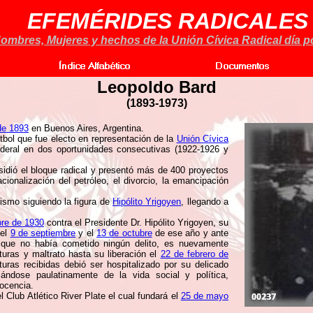
EFEMÉRIDES RADICALES
ombres, Mujeres y hechos de la Unión Cívica Radical día po
Leopoldo Bard
(
1893-1973)
de 1893
en Buenos Aires, Argentina.
útbol que fue electo en representación de la
Unión Cívica
deral en dos oportunidades consecutivas (1922-1926 y
sidió el bloque radical y presentó más de 400 proyectos
cionalización del petróleo, el divorcio, la emancipación
ismo siguiendo la figura de
Hipólito Yrigoyen
, llegando a
bre de 1930
contra el Presidente Dr. Hipólito Yrigoyen, su
 el
9 de septiembre
y el
13 de octubre
de ese año y ante
o que no había cometido ningún delito, es nuevamente
rturas y maltrato hasta su liberación el
22 de febrero de
uras recibidas debió ser hospitalizado por su delicado
ándose paulatinamente de la vida social y política,
docencia.
l Club Atlético River Plate el cual fundará el
25 de mayo