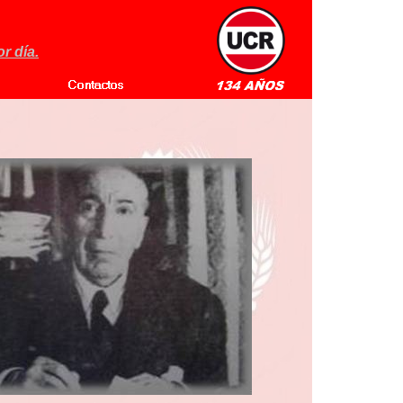
r día.