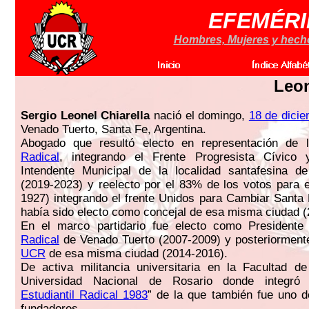
EFEMÉRI
Hombres, Mujeres y hechos
Leon
Sergio Leonel Chiarella
nació el domingo,
18 de dici
Venado Tuerto, Santa Fe, Argentina.
Abogado que resultó electo en representación de
Radical
, integrando el Frente Progresista Cívico
Intendente Municipal de la localidad santafesina d
(2019-2023) y reelecto por el 83% de los votos para e
1927) integrando el frente Unidos para Cambiar Santa
había sido electo como concejal de esa misma ciudad (
En el marco partidario fue electo como President
Radical
de Venado Tuerto (2007-2009) y posteriorment
UCR
de esa misma ciudad (2014-2016).
De activa militancia universitaria en la Facultad d
Universidad Nacional de Rosario donde integró
Estudiantil Radical 1983
” de la que también fue uno 
fundadores.