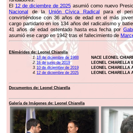
El
12 de diciembre de 2025
asumió como nuevo Presid
Nacional
de la
Unión Cívica Radical
para el peri
convirtiéndose con 36 años de edad en el más joven
cargo partidario en los 134 años del radicalismo y bati
41 años de edad ostentado hasta esa fecha por
Gab
asumió ese cargo en 1942 tras el fallecimiento de
Marce
Efémérides de:
Leonel Chiarella
1.
18 de diciembre de 1988
NACE LEONEL CHIAR
2.
16 de junio de 2019
LEONEL CHIARELLA 
3.
10 de diciembre de 2019
LEONEL CHIARELLA 
4.
12 de diciembre de 2025
LEONEL CHIARELLA 
Documentos de:
Leonel Chiarella
Galería de Imágenes de:
Leonel Chiarella