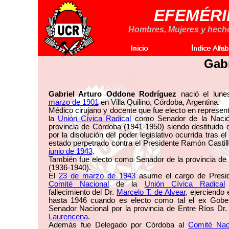
EFEMÉRI
Hombres, Mujeres y hechos
Gab
Gabriel Arturo Oddone Rodríguez
nació el lun
marzo de 1901
en Villa Quilino, Córdoba, Argentina.
Médico cirujano y docente que fue electo en represen
la
Unión Cívica Radical
como Senador de la Nació
provincia de Córdoba (1941-1950) siendo destituido 
por la disolución del poder legislativo ocurrida tras el
estado perpetrado contra el Presidente Ramón Castil
junio de 1943
.
También fue electo como Senador de la provincia de
(1936-1940).
El
23 de marzo de 1943
asume el cargo de Presid
Comité Nacional
de la
Unión Cívica Radical
fallecimiento del Dr.
Marcelo T. de Alvear
, ejerciendo
hasta 1946 cuando es electo como tal el ex Gobe
Senador Nacional por la provincia de Entre Ríos Dr
Laurencena
.
Además fue Delegado por Córdoba al
Comité Nac