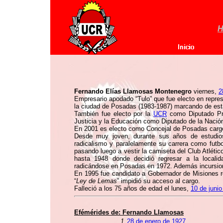
H
Fernando Elías Llamosas Montenegro
viernes,
2
Empresario apodado “Tulo” que fue electo en repre
la ciudad de Posadas (1983-1987) marcando de esta
También fue electo por la
UCR
como Diputado Prov
Justicia y la Educación como Diputado de la Nación
En 2001 es electo como Concejal de Posadas cargo 
Desde muy joven, durante sus años de estudios 
radicalismo y paralelamente su carrera como futbol
pasando luego a vestir la camiseta del Club Atlético
hasta 1948 donde decidió regresar a la localid
radicándose en Posadas en 1972. Además incursionó 
En 1995 fue candidato a Gobernador de Misiones re
“
Ley de Lemas
” impidió su acceso al cargo.
Falleció a los 75 años de edad el lunes,
10 de juni
Efémérides de:
Fernando Llamosas
1.
28 de enero de 1927