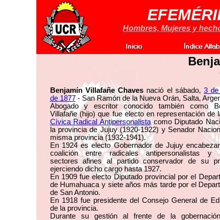
EFEMÉRI
Hombres, Mujeres y hechos
Benja
Benjamín Villafañe Chaves
nació el sábado,
3 de
de 1877
- San Ramón de la Nueva Orán, Salta, Argen
Abogado y escritor conocido también como B
Villafañe (hijo) que fue electo en representación de 
Cívica Radical Antipersonalista
como Diputado Naci
la provincia de Jujuy (1920-1922) y Senador Nacion
misma provincia (1932-1941).
En 1924 es electo Gobernador de Jujuy encabeza
coalición entre radicales antipersonalistas y 
sectores afines al partido conservador de su pro
ejerciendo dicho cargo hasta 1927.
En 1909 fue electo Diputado provincial por el Depa
de Humahuaca y siete años más tarde por el Depar
de San Antonio.
En 1918 fue presidente del Consejo General de Ed
de la provincia.
Durante su gestión al frente de la gobernación