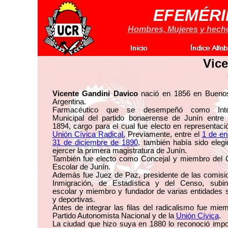
EFEMÉRI
Hombres, Mujeres y hechos
Vice
Vicente Gandini Davico
nació en 1856 en Buenos
Argentina.
Farmacéutico que se desempeñó como Inte
Municipal del partido bonaerense de Junín entre
1894, cargo para el cual fue electo en representaci
Unión Cívica Radical.
Previamente, entre el
1 de en
31 de diciembre de 1890
, también había sido eleg
ejercer la primera magistratura de Junín.
También fue electo como Concejal y miembro del 
Escolar de Junín.
Además fue Juez de Paz, presidente de las comisi
Inmigración, de Estadística y del Censo, subin
escolar y miembro y fundador de varias entidades 
y deportivas.
Antes de integrar las filas del radicalismo fue mie
Partido Autonomista Nacional y de la
Unión Cívica
.
La ciudad que hizo suya en 1880 lo reconoció impo