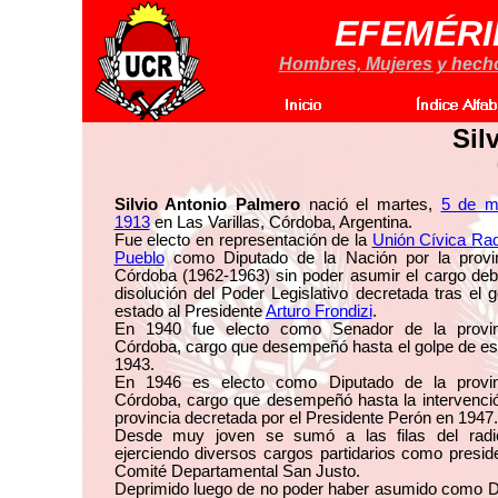
EFEMÉRI
Hombres, Mujeres y hechos
Sil
Silvio Antonio Palmero
nació el martes,
5 de m
1913
en Las Varillas, Córdoba, Argentina.
Fue electo en representación de la
Unión Cívica Rad
Pueblo
como Diputado de la Nación por la provi
Córdoba (1962-1963) sin poder asumir el cargo deb
disolución del Poder Legislativo decretada tras el 
estado al Presidente
Arturo Frondizi
.
En 1940 fue electo como Senador de la provi
Córdoba, cargo que desempeñó hasta el golpe de es
1943.
En 1946 es electo como Diputado de la provi
Córdoba, cargo que desempeñó hasta la intervenció
provincia decretada por el Presidente Perón en 1947.
Desde muy joven se sumó a las filas del radi
ejerciendo diversos cargos partidarios como presid
Comité Departamental San Justo.
Deprimido luego de no poder haber asumido como D