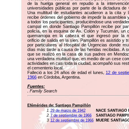
de la huelga general en repudio a la intervenció
universidades públicas por parte de la dictadura de
Una multitud de estudiantes acudieron a la cita y l
recibe órdenes del gobierno de impedir la asamblea y
a todos los participantes, produciéndose una verdader
campal en donde Santiago Pampillón recibe por par
policía, en la esquina de Av. Colón y Tucumán, un 
quemarropa en la cabeza el que ingresó por la 
orificio de salida en la sien. Pampillón es asistido y t
por particulares al Hospital de Urgencias donde mu
días más tarde a causa de las heridas recibidas. A s
que se realizó en la casa de sus padres en Mendoz
una verdadera multitud que, en medio de un cese co
actividades en casi toda la ciudad, acompañó sus res
el cementerio local.
Falleció a los 24 años de edad el lunes,
12 de septi
1966
en Córdoba, Argentina.
Fuentes:
. Family Search
Efémérides de:
Santiago Pampillón
1.
29 de marzo de 1942
NACE SANTIAGO 
2.
7 de septiembre de 1966
SANTIAGO PAMPI
3.
12 de septiembre de 1966
MUERE SANTIAG