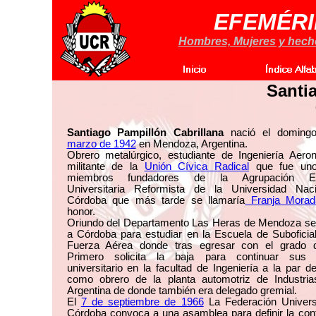
EFEMÉRI
Hombres, Mujeres y hechos
Santi
Santiago Pampillón Cabrillana
nació el doming
marzo de 1942
en Mendoza, Argentina.
Obrero metalúrgico, estudiante de Ingeniería Aeron
militante de la
Unión Cívica Radical
que fue uno
miembros fundadores de la Agrupación Estu
Universitaria Reformista de la Universidad Nac
Córdoba que más tarde se llamaría
Franja Morad
honor.
Oriundo del Departamento Las Heras de Mendoza se 
a Córdoba para estudiar en la Escuela de Suboficia
Fuerza Aérea donde tras egresar con el grado
Primero solicita la baja para continuar sus 
universitario en la facultad de Ingeniería a la par de
como obrero de la planta automotriz de Industria
Argentina de donde también era delegado gremial.
El
7 de septiembre de 1966
La Federación Universi
Córdoba convoca a una asamblea para definir la con